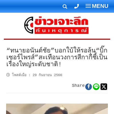
MENU
T
o
g
g
l
e
n
“ทนายอนันต์ชัย”บอกใบ้ให้รอลุ้น“บิ๊ก
a
เซอร์ไพรส์”สะเทือนวงการสีกากีชี้เป็น
v
เรื่องใหญ่ระดับชาติ!
i
g
โพสต์เมื่อ
:
29 กันยายน 2566
a
t
Share
i
o
n