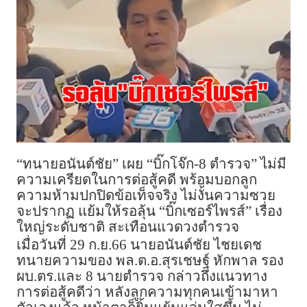
“ทนายอนันต์ชัย” เผย “บิ๊กโจ๊ก-8 ตำรวจ” ไม่มี
ความเครียดในการต่อสู้คดี พร้อมบอกลูก
ความห้ามปกปิดข้อเท็จจริง ไม่งั้นความซวย
จะปรากฏ แย้มให้รอลุ้น “บิ๊กเซอร์ไพรส์” เรื่อง
ใหญ่ระดับชาติ สะเทือนแวดวงตำรวจ
เมื่อวันที่ 29 ก.ย.66 นายอนันต์ชัย ไชยเดช
ทนายความของ พล.ต.อ.สุรเชษฐ์ หักพาล รอง
ผบ.ตร.และ 8 นายตำรวจ กล่าวถึงแนวทาง
การต่อสู้คดีว่า หลังลูกความทุกคนเข้ามาหา