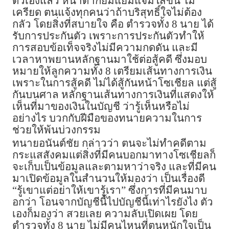
ตัวเองแล้ว หน้าตาก็ยิ้มแย้มแจ่มใสขึ้น ไม่
เครียด ตนแจ้งทุกคนว่าถ้าบริสุทธิ์ใจไม่ต้อง
กลัว โดยสิ่งที่สบายใจ คือ ตำรวจทั้ง 8 นาย ได้
รับการประกันตัว เพราะการประกันตัวทำให้
การสอบข้อเท็จจริงไม่มีความกดดัน และมี
เวลาหาพยานหลักฐานมาใช้ต่อสู้คดี ซึ่งมอบ
หมายให้ลูกความทั้ง 8 เตรียมเส้นทางการเงิน
เพราะในการสู้คดี ไม่ได้สู้กันหน้าโซเชียล แต่สู้
กันบนศาล หลักฐานเส้นทางการเงินที่แสดงให้
เห็นที่มาของเงินในบัญชี ว่ารู้เห็นหรือไม่
อย่างไร บวกกับฝีมือของทนายความในการ
ช่วยให้พ้นบ่วงกรรม
ทนายอนันต์ชัย กล่าวว่า ตนจะไม่ทำคดีตาม
กระแสสังคมแต่สิ่งที่มีคนบอกมาทางโซเชียลก็
จะเก็บเป็นข้อมูลและตามหาว่าจริง และที่มีคน
มาเปิดข้อมูลในสำนวนให้มองว่า เป็นเรื่องดี
“รู้เขาแต่อย่าให้เขารู้เรา” ซึ่งการที่มีคนมาบ
อกว่า โอนจากบัญชีนี้ไปบัญชีนี้เท่าไรยังไง ตัว
เองก็มองว่า สวยเลย ความลับเปิดเผย โดย
ตำรวจทั้ง 8 นาย ไม่มีคนไหนที่ตนหนักใจเป็น