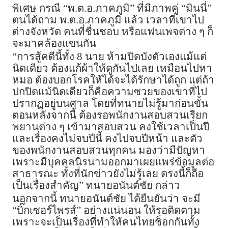
พิเศษ กรณี “พ.ต.อ.ภาคภูมิ” ที่มีภาพคู่ “มินนี่”
ตนได้ถาม พ.ต.อ.ภาคภูมิ แล้ว เวลาที่เขาไป
ต่างจังหวัด คนที่ชื่นชอบ หรือแฟนเพจต่าง ๆ ก็
จะมาคล้องแขนกัน
“การสู้คดีนี้ทั้ง 8 นาย ห้ามปิดบังตัวเองแม้แต่
นิดเดียว ต้องแก้ผ้าให้ดูกันไปเลย เหมือนไปหา
หมอ ต้องบอกโรคให้ได้จะได้รักษาได้ถูก แต่ถ้า
ปกปิดแม้นิดเดียวก็คือความซวยของเขาที่ไป
ปรากฏอยู่บนศาล โดยที่ทนายไม่รู้มาก่อนขั้น
ตอนหลังจากนี้ ต้องรอพนักงานสอบสวนเรียก
พยานต่าง ๆ เข้ามาสอบสวน คงใช้เวลาเป็นปี
และเรื่องคงไม่จบปีนี้ คงไปจบปีหน้า และตัว
ของพนักงานสอบสวนทุกคน มองว่ามีปัญหา
เพราะมีบุคคลนิรนามออกมาเผยแพร่ข้อมูลต่อ
สาธารณะ ทั้งที่นักข่าวยังไม่รู้เลย ตรงนี้ก็ถือ
เป็นเรื่องสำคัญ” ทนายอนันต์ชัย กล่าว
นอกจากนี้ ทนายอนันต์ชัย ได้ยืนยันว่า จะมี
“บิ๊กเซอร์ไพรส์” อย่างแน่นอน ให้รอติดตาม
เพราะจะเป็นเรื่องที่ทำให้คนไทยช็อกกันทั้ง