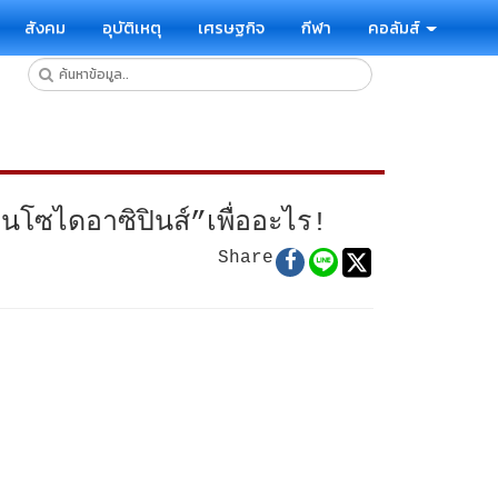
สังคม
อุบัติเหตุ
เศรษฐกิจ
กีฬา
คอลัมส์
บนโซไดอาซิปินส์”เพื่ออะไร!
Share