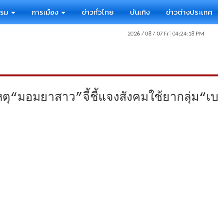
รรม
การเมือง
ข่าวทั่วไทย
บันเทิง
ข่าวต่างประเทศ
หตุ“มอมยาสาว”จี้ชี้แจงสังคมใช้ยากลุ่ม“เ