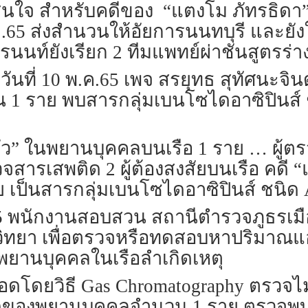
มสนใจ สำหรับคดีของ “แตงโม ภัทรธิดา
ย.65 ส่งสำนวนให้อัยการนนทบุรี และยังใ
ยการนนท์ยังเรียก 2 ทีมแพทย์ผ่าชันสูตร
ยวันที่ 10 พ.ค.65 เพจ สรยุทธ สุทัศนะจ
1 ราย พบสารกลุ่มเบนโซไดอาซิปินส์ ช
ตัว” ในพยานบุคคลบนเรือ 1 ราย … ผู้ตร
จสารเสพติด 2 ผู้ต้องสงสัยบนเรือ คดี
ป็นสารกลุ่มเบนโซไดอาซิปินส์ ชนิด 
565 พนักงานสอบสวน สถานีตำรวจภูธรเมือ
วชวิทยา เพื่อตรวจหรือทดสอบหาปริมา
ยานบุคคลในเรือลำเกิดเหตุ
ลือดโดยวิธี Gas Chromatography ตรวจ
ของพยานบุคคลจำนวน 1 ราย ตรวจพบส