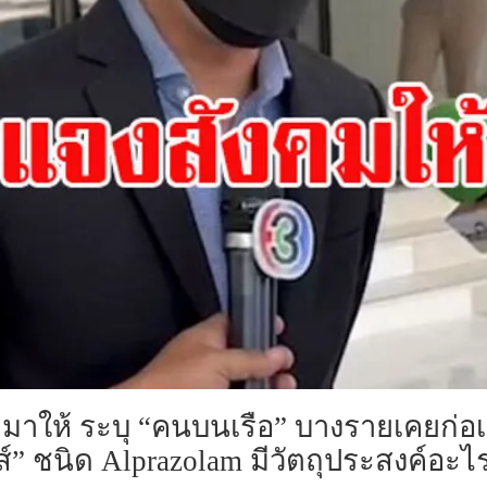
ลมาให้ ระบุ “คนบนเรือ” บางรายเคยก่อเ
์” ชนิด Alprazolam มีวัตถุประสงค์อะไ