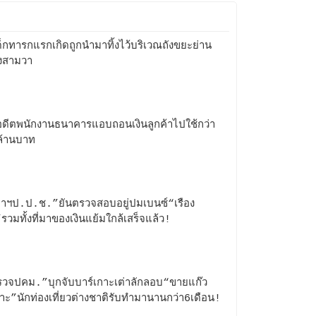
็กทารกแรกเกิดถูกนำมาทิ้งไว้บริเวณถังขยะย่าน
งสามวา
ดีตพนักงานธนาคารแอบถอนเงินลูกค้าไปใช้กว่า
ล้านบาท
าฯป.ป.ช.”ยันตรวจสอบอยู่ปมเบนซ์“เรือง
รวมทั้งที่มาของเงินแย้มใกล้เสร็จแล้ว!
วจปคม.”บุกจับบาร์เกาะเต่าลักลอบ“ขายแก๊ว
ราะ”นักท่องเที่ยวต่างชาติรับทำมานานกว่า6เดือน!