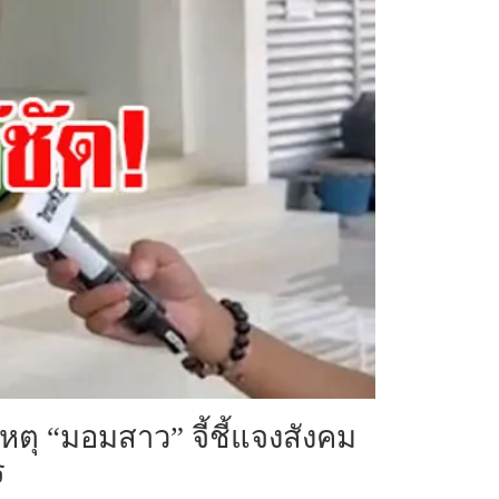
หตุ “มอมสาว” จี้ชี้แจงสังคม
ร