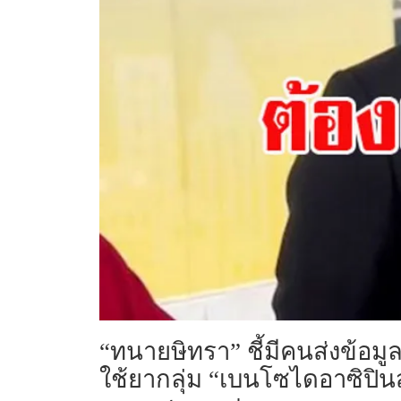
“ทนายษิทรา” ชี้มีคนส่งข้อมู
ใช้ยากลุ่ม “เบนโซไดอาซิปินส