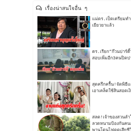
เรื่องน่าสนใจอื่น ๆ
แม่ดร.เป็ดเตรียมทำบุ
เยียวยาแล้ว
ตร.เรียก“ก๊วนปาร์ต
สอบเพิ่มอีก3คนปิดปา
สุดครึกครื้น!จัดพิ
เอาเคล็ดใช้สินสอด
สลด!เจ้าของสวนลำใ
ลวดหนามป้องกันคนลั
พานโดนไฟดูดเสียชีวิ