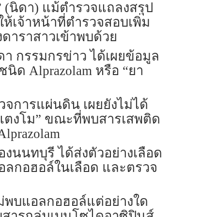
” (นิดา) แม้ตำรวจแถลงสรุป
ห้เจ้าหน้าที่ตำรวจสอบเพิ่ม
ร่างดาราสาวเข้าพบด้วย
ินดา กรรมกรข่าว ได้เผยข้อมูล
นิด Alprazolam หรือ “ยา
วจการแผ่นดิน เผยยังไม่ได้
 “แตงโม” ขณะที่พบสารเสพติด
Alprazolam
งนนทบุรี ได้ส่งตัวอย่างเลือด
ณแอลกอฮอล์ในเลือด และตรวจ
ไม่พบแอลกอฮอล์แต่อย่างใด
ารกลุ่มเบนโซไดอาซิปินส์