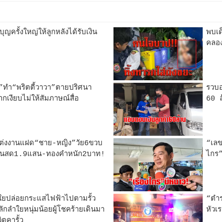
ญครั้งใหญ่ให้ลูกหลังได้รับเงิน
พบเด
คลอ
ี้”ทำ“พริตตี้วาวา”ตายปริศนา
รวบอ
กเงียบไม่ให้สัมภาษณ์สื่อ
60 
ธีแต่งงานแฝด“ชาย-หญิง”วัย6ขวบ
“เลข
เงินสด1.9แสน-ทองคำหนัก2บาท!
ไกร”
ยปล่อยกระแสไฟฟ้าไปตามรั้ว
“ตำร
กลำใยหนุ่มน้อยผู้โชคร้ายเดินมา
หัวเ
ตคารั้ว