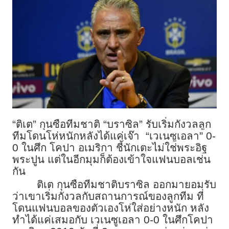
“ติเต” กุนซือทีมชาติ “บราซิล” รับเริ่มกังวลลูก
ทีมโดนโห่หนักหลังได้แค่เจ๊า “เวเนซูเอลา” 0-
0 ในศึก โคปา อเมริกา ชี้นักเตะไม่ใช่พระอิฐ
พระปูน แต่ในอีกมุมก็ต้องเข้าใจแฟนบอลเช่น
กัน
ติเต กุนซือทีมชาติบราซิล ออกมายอมรับ
ว่าเขาเริ่มกังวลกับสถานการณ์ของลูกทีม ที่
โดนแฟนบอลของตัวเองโห่ใส่อย่างหนัก หลัง
ทำได้แค่เสมอกับ เวเนซูเอลา 0-0 ในศึกโคปา