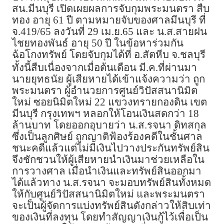
สน.มีนบุรี เปิดเผยผลการจับกุมพระมนตรา สืบ
ทอง อายุ 61 ปี ตามหมายจับของศาลมีนบุรี ที่
จ.419/65 ลงวันที่ 29 เม.ย.65 และ น.ส.สายฝน
ไชยทองพันธ์ อายุ 50 ปี ในข้อหาร่วมกัน
ฉ้อโกงทรัพย์ โดยจับกุมได้ที่ อ.สัตหีบ จ.ชลบุรี
ทั้งนี้สืบเนื่องจากเมื่อต้นเดือน มี.ค.ที่ผ่านมา
นายยุทธนัย ผู้เสียหายได้เข้าแจ้งความว่า ถูก
พระมนตรา ผู้อำนวยการศูนย์วิปัสสนานิมิต
ใหม่ ซอยนิมิตใหม่ 22 แขวงทรายกองดิน เขต
มีนบุรี กรุงเทพฯ หลอกให้โอนเงินสดกว่า 18
ล้านบาท โดยออกอุบายว่า น.ส.รจนา ดิทสกุล
ซึ่งเป็นลูกศิษย์ ถูกญาติฟ้องร้องคดีในชั้นศาล
ชนะคดีแล้วแต่ไม่มีเงินไปวางประกันทรัพย์สิน
จึงชักชวนให้ผู้เสียหายนำเงินมาช่วยเหลือใน
การวางศาล เมื่อนำเงินและทรัพย์สินออกมา
ได้แล้วทาง น.ส.รจนา จะมอบทรัพย์สินทั้งหมด
ให้กับศูนย์วิปัสสนานิมิตใหม่ และพระมนตรา
จะเป็นผู้จัดการแบ่งทรัพย์สินดังกล่าวให้สิบเท่า
ของเงินที่ลงทุน โดยทำสัญญาเงินกู้ไว้เพื่อเป็น