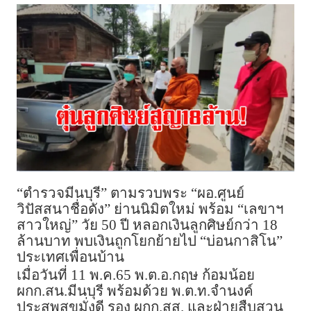
“ตำรวจมีนบุรี” ตามรวบพระ “ผอ.ศูนย์
วิปัสสนาชื่อดัง” ย่านนิมิตใหม่ พร้อม “เลขาฯ
สาวใหญ่” วัย 50 ปี หลอกเงินลูกศิษย์กว่า 18
ล้านบาท พบเงินถูกโยกย้ายไป “บ่อนกาสิโน”
ประเทศเพื่อนบ้าน
เมื่อวันที่ 11 พ.ค.65 พ.ต.อ.กฤษ ก้อมน้อย
ผกก.สน.มีนบุรี พร้อมด้วย พ.ต.ท.จำนงค์
ประสพสุขมั่งดี รอง ผกก.สส. และฝ่ายสืบสวน