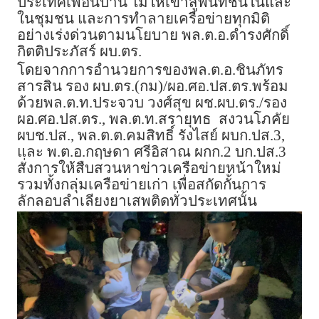
ประเทศเพื่อนบ้าน ไม่ให้เข้าสู่พื้นที่ชั้นในและ
ในชุมชน และการทำลายเครือข่ายทุกมิติ
อย่างเร่งด่วนตามนโยบาย พล.ต.อ.ดำรงศักดิ์
กิตติประภัสร์ ผบ.ตร.
โดยจากการอำนวยการของพล.ต.อ.ชินภัทร
สารสิน รอง ผบ.ตร.(กม)/ผอ.ศอ.ปส.ตร.พร้อม
ด้วยพล.ต.ท.ประจวบ วงศ์สุข ผช.ผบ.ตร./รอง
ผอ.ศอ.ปส.ตร., พล.ต.ท.สรายุทธ สงวนโภคัย
ผบช.ปส., พล.ต.ต.คมสิทธิ์ รังไสย์ ผบก.ปส.3,
และ พ.ต.อ.กฤษดา ศรีอิสาณ ผกก.2 บก.ปส.3
สั่งการให้สืบสวนหาข่าวเครือข่ายหน้าใหม่
รวมทั้งกลุ่มเครือข่ายเก่า เพื่อสกัดกั้นการ
ลักลอบลำเลียงยาเสพติดทั่วประเทศนั้น