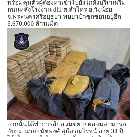
พร้อมคุมตัวผู้ต้องหาเข้าไปยังโกดังบริเวณริม
ถนนหลังโรงงาน dhl ต.ลำไทร อ.วังน้อย
จ.พระนครศรีอยุธยา พบยาบ้าซุกซ่อนอยู่อีก
3,670,000 ล้านเม็ด
จากนั้นได้ทำการสืบสวนขยายผลจนสามารถ
จับกุม นายธนัชพงศ์ สุธีอรุณโรจน์ อายุ 34 ปี