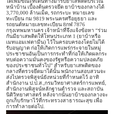
ได้เพิ่มขณะที่เดินทางมารับยาเสพติดบริเวณ
หน้าบ้าน เบื้องต้นตรวจยึด ยาบ้าของกลางได้
3,770,000 ล้านเม็ด, รถกระบะ หมายเลข
ทะเบียน กม 9819 พระนครศรีอยุธยา และ
รถยนต์หมายเลขทะเบียน 8กฬ 7876
กรุงเทพมหานคร เจ้าหน้าที่จึงแจ้งข้อหา “ร่วม
กันมียาเสพติดให้โทษประเภท 1 (ยาบ้าหรือ
เมทแอมเฟตามีน) ไว้ในครอบครองโดยไม่ได้
รับอนุญาต ก่อให้เกิดการแพร่กระจายในหมู่
ประชาชนอันเป็นการกระทำที่ก่อให้เกิดผลกระ
ทบต่อความมั่นคงของรัฐหรือความปลอดภัย
ของประชาชนทั่วไป” สำหรับยาเสพติดของ
กลางที่ตรวจยึดมาได้นั้น พนักงานสอบสวนจะ
ส่งไปตรวจพิสูจน์ยังหน่วยที่กำหนดไว้ อาทิ
สำนักงาน ป.ป.ส.,กรมวิทยาศาสตร์การแพทย์,
สำนักงานพิสูจน์หลักฐานตำรวจ และสถาบัน
นิติวิทยาศาสตร์ หลังจากนั้นยาบ้าของกลางจะ
ถูกเก็บรักษาไว้ที่กระทรวงสาธารณะสุข เพื่อ
การทำลายต่อไป.