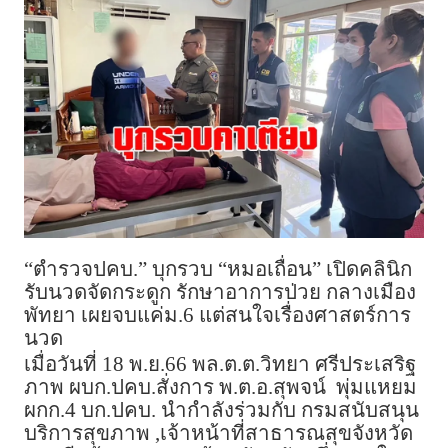
“ตำรวจปคบ.” บุกรวบ “หมอเถื่อน” เปิดคลินิก
รับนวดจัดกระดูก รักษาอาการป่วย กลางเมือง
พัทยา เผยจบแค่ม.6 แต่สนใจเรื่องศาสตร์การ
นวด
เมื่อวันที่ 18 พ.ย.66 พล.ต.ต.วิทยา ศรีประเสริฐ
ภาพ ผบก.ปคบ.สั่งการ พ.ต.อ.สุพจน์ พุ่มแหยม
ผกก.4 บก.ปคบ. นำกำลังร่วมกับ กรมสนับสนุน
บริการสุขภาพ ,เจ้าหน้าที่สาธารณสุขจังหวัด