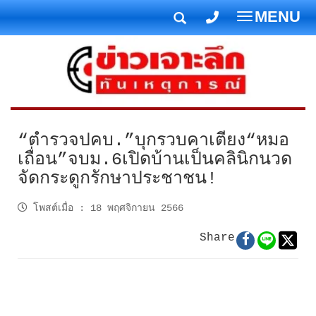
MENU
T
o
g
g
l
e
n
“ตำรวจปคบ.”บุกรวบคาเตียง“หมอ
a
เถื่อน”จบม.6เปิดบ้านเป็นคลินิกนวด
v
จัดกระดูกรักษาประชาชน!
i
g
โพสต์เมื่อ
:
18 พฤศจิกายน 2566
a
t
Share
i
o
n