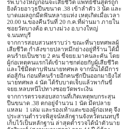
รพ.บางใหญ่ก่อนจะเสียชีวิต แพทย์ชันสูตรถูก
ยิงด้วยอาวุธปืนขนาด .38 เข้าลำตัว 3 นัด และ
บาดแผลถูกมีดฟันหลายแห่ง เหตุเกิดเมื่อเวลา
20.00 น.ของคืนวันที่ 20 ก.ค.ที่ผ่านมา ภายใน
ซอยวัดบางค้อ ต.บางม่วง อ.บางใหญ่
จ.นนทบุรี
จากการสอบสวนทราบว่า ขณะที่นายทศพลผู้
เสียชีวิต กำลังขายปลาหมึกย่างอยู่ที่ร้าน ได้มี
คนร้ายเป็นชาย 2 คน ขี่จยย.มาคนละคัน โดย
ผู้ก่อเหตุคนแรกได้เข้ามาชกต่อยกับผู้เสียชีวิต
และใช้มีดดาบฟันนายทศพล จากนั้นได้มีการ
ต่อสู้กัน ก่อนที่คนร้ายอีกคนชักปืนออกมายิงใส่
นายทศพล 4 นัด ได้รับบาดเจ็บแล้วพากันขี่
จยย.หลบหนีไปทางซอยวัดพระเงิน
จากการตรวจสอบสถานที่เกิดเหตุพบกระสุน
ปืนขนาด .38 ตกอยู่จำนวน 1 นัด มีดปลาย
แหลม
1 เล่ม และรองเท้าแตะของผู้ก่อเหตุ จึง
ประสานตำรวจพิสูจน์หลักฐานจังหวัดนนทบุรี
เก็บไว้เป็นหลักฐาน ล่าสุดตำรวจได้นำตัวนาย