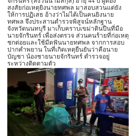
จักรินทร์ (สงวนนามสกุล) อายุ 44 ปี ผู้ต้อง
สงสัยก่อเหตุยิงนายทศพล มาสอบสวนแต่ยัง
ให้การปฏิเสธ อ้างว่าไม่ได้เป็นคนยิงนาย
ทศพล จึงประสานตำรวจพิสูจน์หลักฐาน
จังหวัดนนทบุรี มาเก็บคราบเขม่าดินปืนที่มือ
นายจักรินทร์ เพื่อส่งตรวจ ส่วนคนร้ายที่ก่อเหตุ
ชกต่อยและใช้มีดฟันนายทศพล จากการสอบ
ปากคำพยาน ในที่เกิดเหตุยืนยันว่าคือนาย
บัญชา น้องชายนายจักรินทร์ ตำรวจอยู่
ระหว่างติดตามตัว