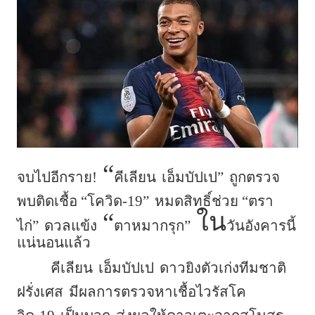
“
จบ
ไปอีกราย!
คีเลียน
เอ็มบัปเป”
ถูกตรวจ
พบติดเชื้อ “โควิด-19”
หมดสิทธิ์ช่วย “ตรา
“
ใน
ไก่”
ดวลแข้ง
ตาหมากรุก”
วันอังคารนี้
แน่นอนแล้ว
คีเลียน
เอ็มบัปเป
ดาวยิงตัวเก่งทีมชาติ
ฝรั่งเศส
มีผลการตรวจหาเชื้อไวรัสโค