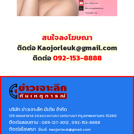
สนใจลงโฆษณา
ติดต่อ Kaojorleuk@gmail.com
ติดต่อ
092-153-8888
บริษัท ข่าวเจาะลึก มีเดีย จำกัด
129 ซอยลาซาล 24 แขวงบางนา เขตบางนา กรุงเทพมหานคร 10260
ติดต่อสอบถาม :
089-127-3012 , 092-153-8888
ติดต่อโฆษณา
อีเมล์ :
kaojorleuk@gmail.com