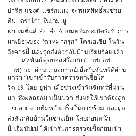
วิด-19
เป็นบวก
ส่งผลให้ดาวเตะจากสโมสร
ปารีส
แซงต์
แชร์กแมง
จะหมดสิทธิ์ลงช่วย
ทีม “ตราไก่”
ในเกม
ยู
ฟ่า
เนชั่นส์
ลีก
ลีก A เกมท่ทีมจะเปิดรังรับการ
มาเยือนของ “ตาหมากรุก”
โครเอเชีย
ในวัน
อังคารนี้
และถูกส่งตัวกลับบ้านเรียบร้อยแล้ว
สหพันธ์ฟุตบอลฝรั่งเศส (แอฟแอฟ
แอฟ)
ระบุผ่านแถลงการณ์เมื่อวันจันทร์ที่ผ่าน
มาว่า “เขาเข้ารับการตรวจหาเชื้อโค
วิด-19
โดย
ยูฟ่า
เมื่อช่วงเช้าวันจันทร์ที่ผ่าน
มา
ซึ่งผลออกมาเป็นบวก
ส่งผลให้เขาต้องถูก
แยกออกจากทีมหลังเสร็จสิ้นการซ้อม
และถูก
ส่งตัวกลับบ้านในช่วงเย็น
โดยก่อนหน้า
นี้
เอ็มบัปเป
ได้เข้ารับการตรวจเชื้อก่อนเข้า