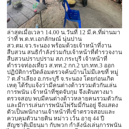
ล่าสุดเมื่อเวลา 14.00 น.วันที่ 12 มี.ค.ที่ผ่านมา
ว่าที่ พ.ต.ท.เอกลักษณ์ นุ่นปาน
สว.ตม.จว.ระนอง พร้อมด้วยเจ้าหน้าที่งาน
สืบสวน สนธิกำลังร่วมกับเจ้าหน้าที่ตำรวจงาน
สืบสวนปราบปราม สภ.กระบุรี เจ้าหน้าที่
ตำรวจท่องเที่ยว ส.ทท.2 กก.2 บก.ทท.3 ออก
ปฏิบัติการปิดล้อมตรวจค้นบ้านไม่มีเลขที่ หมู่
7 ต.ลำเลียง อ.กระบุรี จ.ระนอง โดยก่อนเกิด
เหตุ ได้รับแจ้งว่ามีคนต่างด้าวรวมตัวกันเล่น
การพนัน เจ้าหน้าที่ชุดจับกุม จึงเดินทางมา
ตรวจสอบ พบมีคนต่างด้าวหลายคนรวมตัวกัน
และมีการเล่นการพนันไพ่รัมมี่กันอยู่ จึงแสดง
ตัวเป็นพนักงานเจ้าหน้าที่เข้าตรวจสอบและ
ควบคุมตัวนายติน หม่าว เว้น อายุ 44 ปี
สัญชาติเมียนมา กับพวก กำลังนั่งเล่นการพนัน