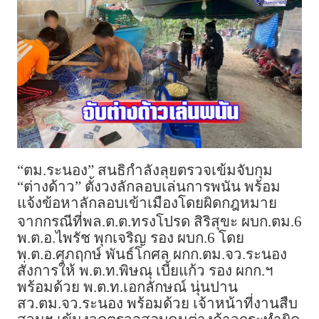
“ตม.ระนอง” สนธิกำลังลุยตรวจเข้มจับกุม
“ต่างด้าว” ตั้งวงลักลอบเล่นการพนัน พร้อม
แจ้งข้อหาลักลอบเข้าเมืองโดยผิดกฎหมาย
จากกรณีที่พล.ต.ต.ทรงโปรด สิริสุขะ ผบก.ตม.6
พ.ต.อ.ไพรัช พุกเจริญ รอง ผบก.6 โดย
พ.ต.อ.ศุภฤกษ์ พันธ์โกศล ผกก.ตม.จว.ระนอง
สั่งการให้ พ.ต.ท.พิษณุ เบี้ยแก้ว รอง ผกก.ฯ
พร้อมด้วย พ.ต.ท.เอกลักษณ์ นุ่นปาน
สว.ตม.จว.ระนอง พร้อมด้วย เจ้าหน้าที่งานสืบ