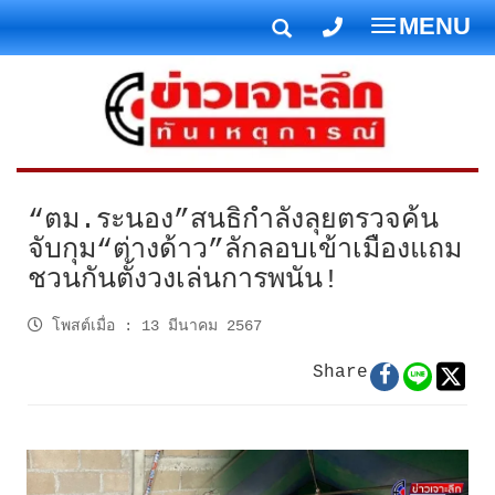
MENU
T
o
g
g
l
e
n
“ตม.ระนอง”สนธิกำลังลุยตรวจค้น
a
จับกุม“ต่างด้าว”ลักลอบเข้าเมืองแถม
v
ชวนกันตั้งวงเล่นการพนัน!
i
g
โพสต์เมื่อ
:
13 มีนาคม 2567
a
t
Share
i
o
n