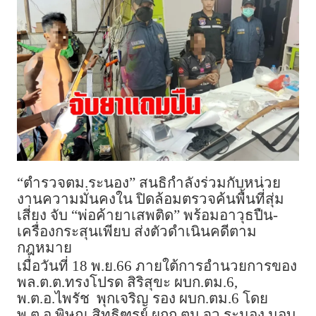
“ตำรวจตม.ระนอง” สนธิกำลังร่วมกับหน่วย
งานความมั่นคงใน ปิดล้อมตรวจค้นพื้นที่สุ่ม
เสี่ยง จับ “พ่อค้ายาเสพติด” พร้อมอาวุธปืน-
เครื่องกระสุนเพียบ ส่งตัวดำเนินคดีตาม
กฎหมาย
เมื่อวันที่ 18 พ.ย.66 ภายใต้การอำนวยการของ
พล.ต.ต.ทรงโปรด สิริสุขะ ผบก.ตม.6,
พ.ต.อ.ไพรัช พุกเจริญ รอง ผบก.ตม.6 โดย
พ.ต.อ.พิษณุ สิทธิฑูรย์ ผกก.ตม.จว.ระนอง มอบ