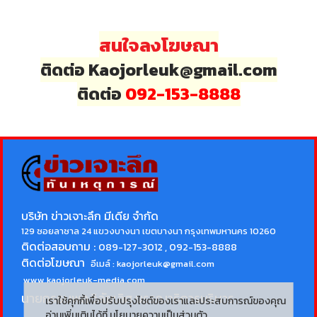
สนใจลงโฆษณา
ติดต่อ Kaojorleuk@gmail.com
ติดต่อ
092-153-8888
บริษัท ข่าวเจาะลึก มีเดีย จำกัด
129 ซอยลาซาล 24 แขวงบางนา เขตบางนา กรุงเทพมหานคร 10260
ติดต่อสอบถาม :
089-127-3012 , 092-153-8888
ติดต่อโฆษณา
อีเมล์ :
kaojorleuk@gmail.com
www.kaojorleuk-media.com
นายกรธนพล วิลัยเลิศ
บรรณาธิการบริหาร
เราใช้คุกกี้เพื่อปรับปรุงไซต์ของเราและประสบการณ์ของคุณ
อ่านเพิ่มเติมได้ที่
นโยบายความเป็นส่วนตัว