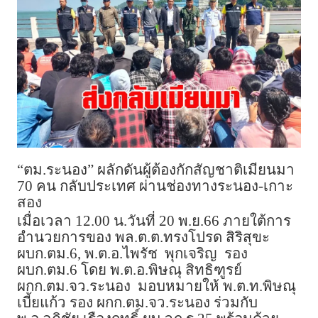
“ตม.ระนอง” ผลักดันผู้ต้องกักสัญชาติเมียนมา
70 คน กลับประเทศ ผ่านช่องทางระนอง-เกาะ
สอง
เมื่อเวลา 12.00 น.วันที่ 20 พ.ย.66 ภายใต้การ
อำนวยการของ พล.ต.ต.ทรงโปรด สิริสุขะ
ผบก.ตม.6, พ.ต.อ.ไพรัช พุกเจริญ รอง
ผบก.ตม.6 โดย พ.ต.อ.พิษณุ สิทธิฑูรย์
ผกก.ตม.จว.ระนอง มอบหมายให้ พ.ต.ท.พิษณุ
เบี้ยแก้ว รอง ผกก.ตม.จว.ระนอง ร่วมกับ