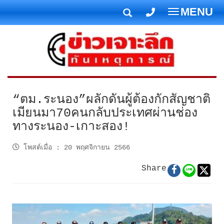
MENU
T
o
g
g
l
e
n
“ตม.ระนอง”ผลักดันผู้ต้องกักสัญชาติ
a
เมียนมา70คนกลับประเทศผ่านช่อง
v
ทางระนอง-เกาะสอง!
i
g
โพสต์เมื่อ
:
20 พฤศจิกายน 2566
a
t
Share
i
o
n