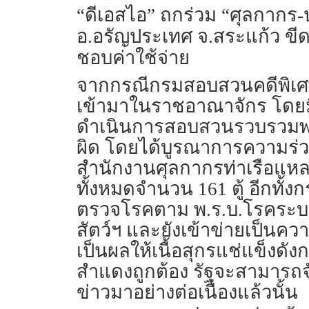
“ดีเอสไอ” ถกร่วม “ศุลกากร-ปศ
อ.อรัญประเทศ จ.สระแก้ว ขีดเส
ชอบค่าใช้จ่าย
จากกรณีกรมสอบสวนคดีพิเศษ 
เข้ามาในราชอาณาจักร โดยมิช
ดำเนินการสอบสวนรวบรวมพยาน
ผิด โดยได้บูรณาการความร่ว
สำนักงานศุลกากรท่าเรือแห
ทั้งหมดจำนวน 161 ตู้ อีกทั้งกร
ตรวจโรคตาม พ.ร.บ.โรคระบาด
สัตว์ฯ และยังเข้าข่ายเป็นค
เป็นผลให้เนื้อสุกรแช่แข็งด
สำแดงถูกต้อง รัฐจะสามารถจั
ข่าวมาอย่างต่อเนื่องแล้วนั้น