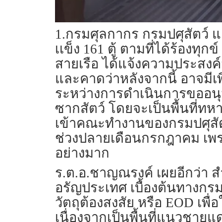
1.กรมศุลกากร กรมปศุสัตว์ แ
เเข็ง 161 ตู้ ตามที่ได้ร้องท
สายเรือ ได้แจ้งความประสงค
และคาดว่าหลังจากนี้ อาจมีเพิ่
ระหว่างการดำเนินการขออนุมัต
ซากสัตว์ โดยจะเป็นพื้นที่
เข้าคณะทำงานของกรมปศุสัตว์
ช่วงปลายเดือนกรกฎาคม เพราะ
อย่างมาก
ร.ต.อ.ชาญณรงค์ เผยอีกว่า สำ
อรัญประเทศ เบื้องต้นทางกรมป
วัตถุต้องสงสัย หรือ EOD เพ
เนื่องจากเป็นพื้นที่แนวชาย