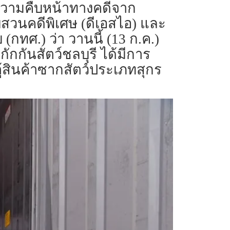
ยงานความคืบหน้าทางคดีจาก
วนคดีพิเศษ (ดีเอสไอ) และ
ศ.) ว่า วานนี้ (13 ก.ค.)
กันสัตว์ชลบุรี ได้มีการ
ู้สินค้าซากสัตว์ประเภทสุกร