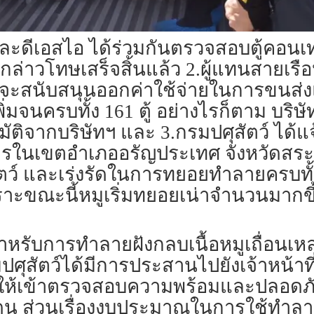
ละดีเอสไอ ได้ร่วมกันตรวจสอบตู้คอนเท
ุกข์ กล่าวโทษเสร็จสิ้นแล้ว 2.ผู้แทนสายเ
์จะสนับสนุนออกค่าใช้จ่ายในการขนส่ง
มจนครบทั้ง 161 ตู้ อย่างไรก็ตาม บริษัท
ิจากบริษัทฯ และ 3.กรมปศุสัตว์ ได้แจ้
ทหารในเขตอำเภออรัญประเทศ จังหวัดสร
 และเร่งรัดในการทยอยทำลายครบทั้ง 1
ขณะนี้หมูเริ่มทยอยเน่าจำนวนมากขึ้นแ
หรับการทำลายฝังกลบเนื้อหมูเถื่อนเหล่
ศุสัตว์ได้มีการประสานไปยังเจ้าหน้าที่ช
ื่อให้เข้าตรวจสอบความพร้อมและปลอดภ
แดน ส่วนเรื่องงบประมาณในการใช้ทำลา