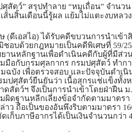
ุสัตว์” สรุปทำลาย “หมูเถื่อน” จำนวน 16
้นสิ้นเดือนนี้รู้ผล แย้มไม่แตะงบหลวง 
(ดีเอสไอ) ได้รับคดีขบวนการนำเข้าสิ
อบด้วยกฎหมายเป็นคดีพิเศษที่ 59/2566
หลักฐานเพื่อดำเนินคดีกับผู้ที่มีส่
มมือกับกรมศุลกากร กรมปศุสัตว์ ทำการ
ลมฉบัง เพื่อตรวจสอบ และปัจจุบันดำเ
มปศุสัตว์ยืนยันว่า เนื้อสุกรแช่แข็งทั้ง
สัตว์ฯ จึงเป็นการนำเข้าโดยฝ่าฝืน ม
วามผิดฐานหลีกเลี่ยงข้อจำกัดตามมาตรา 
ังกล่าว ถือเป็นของอันพึงริบตามมาตรา 
ดเก็บภาษีอากรได้เป็นเงินจำนวนกว่า 4