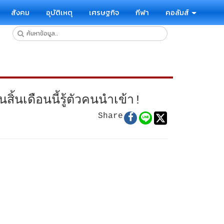
สังคม
อุบัติเหตุ
เศรษฐกิจ
กีฬา
คอลัมส์
้นเดือนนี้รู้ตัวคนนำเข้า!
Share