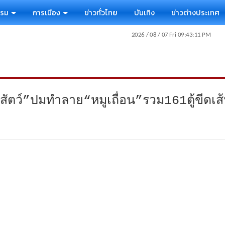
รรม
การเมือง
ข่าวทั่วไทย
บันเทิง
ข่าวต่างประเทศ
ตว์”ปมทำลาย“หมูเถื่อน”รวม161ตู้ขีดเส้นสิ