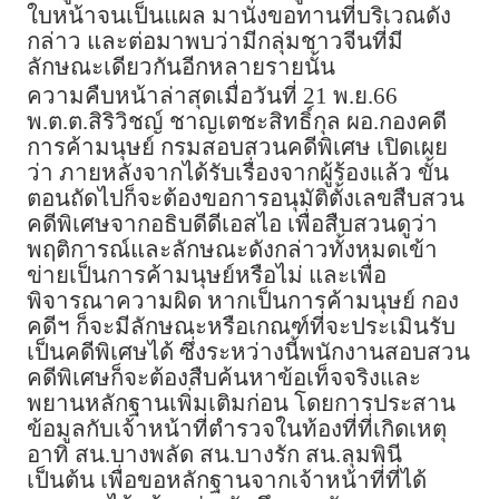
ใบหน้าจนเป็นแผล มานั่งขอทานที่บริเวณดัง
กล่าว และต่อมาพบว่ามีกลุ่มชาวจีนที่มี
ลักษณะเดียวกันอีกหลายรายนั้น
ความคืบหน้าล่าสุดเมื่อวันที่ 21 พ.ย.66
พ.ต.ต.สิริวิชญ์ ชาญเตชะสิทธิ์กุล ผอ.กองคดี
การค้ามนุษย์ กรมสอบสวนคดีพิเศษ เปิดเผย
ว่า ภายหลังจากได้รับเรื่องจากผู้ร้องแล้ว ขั้น
ตอนถัดไปก็จะต้องขอการอนุมัติตั้งเลขสืบสวน
คดีพิเศษจากอธิบดีดีเอสไอ เพื่อสืบสวนดูว่า
พฤติการณ์และลักษณะดังกล่าวทั้งหมดเข้า
ข่ายเป็นการค้ามนุษย์หรือไม่ และเพื่อ
พิจารณาความผิด หากเป็นการค้ามนุษย์ กอง
คดีฯ ก็จะมีลักษณะหรือเกณฑ์ที่จะประเมินรับ
เป็นคดีพิเศษได้ ซึ่งระหว่างนี้พนักงานสอบสวน
คดีพิเศษก็จะต้องสืบค้นหาข้อเท็จจริงและ
พยานหลักฐานเพิ่มเติมก่อน โดยการประสาน
ข้อมูลกับเจ้าหน้าที่ตำรวจในท้องที่ที่เกิดเหตุ
อาทิ สน.บางพลัด สน.บางรัก สน.ลุมพินี
เป็นต้น เพื่อขอหลักฐานจากเจ้าหน้าที่ที่ได้