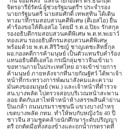
“กัน จอมพลัง” และนายกองตรี ดร.ธนกฤต
จิตรอารีย์รัตน์ ผู้ช่วยรัฐมนตรีฯ ประจำรอง
นายกรัฐมนตรี นายสมศักดิ์ เทพสุทิน ได้เดิน
ทางมาที่กรมสอบสวนคดีพิเศษ (ดีเอสไอ) ยื่น
คำร้องขอให้ดีเอสไอ โดยมี ร.ต.อ.ปิยะ รักสกุล
รองอธิบดีกรมสอบสวนคดีพิเศษ พ.ต.ท.พเยาว์
ทองเสน รองอธิบดีกรมสอบสวนคดีพิเศษ
พร้อมด้วย พ.ต.ต.สิริวิชญ์ ชาญเตชะสิทธิ์กุล
ผอ.กองคดีการค้ามนุษย์ เป็นตัวแทนรับคำร้อง
แทนอธิบดีดีเอสไอ กรณีกลุ่มชาวจีนเข้ามา
ขอทานภายในประเทศไทย อาจเข้าข่ายการ
ค้ามนุษย์ ภายหลังจากที่นายกัณฐัศว์ ได้พาเจ้า
หน้าที่กระทรวงการพัฒนาสังคมและความ
มั่นคงของมนุษย์ (พม.) และเจ้าหน้าที่ตำรวจ
สน.บางพลัด ไปตรวจสอบบริเวณหน้าสะพาน
ลอย ติดกับเสาไฟฟ้าหน้าห้างสรรพสินค้าย่าน
ปิ่นเกล้า ถนนบรมราชชนนี แขวงบางบำหรุ
เขตบางพลัด กทม. ทำให้พบกับหญิงวัย 40 ปี
ชาวจีน สวมชุดคล้ายนักศึกษาระดับปริญญา
ตรี ถูกตัดมือทั้งสองข้างและถูกน้ำกรดราดที่