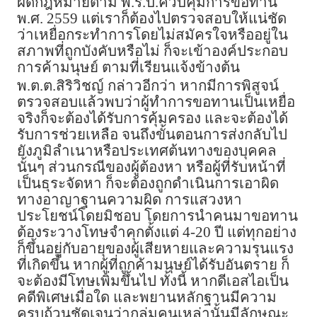
ผิดกฎหมายตาม พ.ร.บ.ควบคุมการขอทาน
พ.ศ. 2559 แต่เราก็ต้องไปตรวจสอบให้แน่ชัด
ว่าเหยื่อกระทำการโดยไม่สมัครใจหรืออยู่ใน
สภาพที่ถูกบังคับหรือไม่ ก็จะเข้าองค์ประกอบ
การค้ามนุษย์ ตามที่เรียนแจ้งข้างต้น
พ.ต.ต.สิริวิชญ์ กล่าวอีกว่า หากมีการพิสูจน์
ตรวจสอบแล้วพบว่าผู้ทำการขอทานเป็นเหยื่อ
จริงก็จะต้องได้รับการคุ้มครอง และจะต้องได้
รับการช่วยเหลือ จนถึงขั้นตอนการส่งกลับไป
ยังภูมิลำเนาหรือประเทศต้นทางของบุคคล
นั้นๆ ส่วนกรณีของผู้ต้องหา หรือผู้ที่รับหน้าที่
เป็นธุระจัดหา ก็จะต้องถูกดำเนินการเอาผิด
ทางอาญาฐานความผิด การแสวงหา
ประโยชน์โดยมิชอบ โดยการนำคนมาขอทาน
ต้องระวางโทษจำคุกตั้งแต่ 4-20 ปี แต่ทุกอย่าง
ก็ขึ้นอยู่กับอายุของผู้เสียหายและความรุนแรง
ที่เกิดขึ้น หากผู้ที่ถูกค้ามนุษย์ได้รับอันตราย ก็
จะต้องมีโทษเพิ่มขึ้นไป ทั้งนี้ หากดีเอสไอเป็น
คดีพิเศษเมื่อใด และพยานหลักฐานมีความ
ครบถ้วนชัดเจนว่ากลุ่มคนเหล่านั้นมีลักษณะ