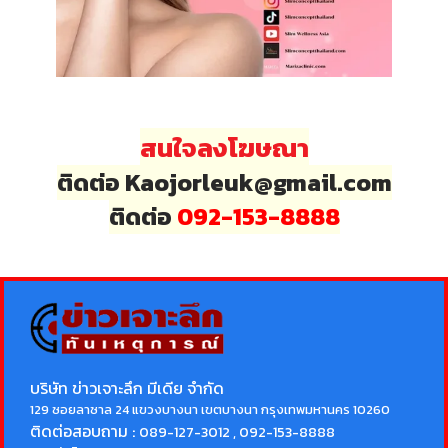
สนใจลงโฆษณา
ติดต่อ Kaojorleuk@gmail.com
ติดต่อ
092-153-8888
บริษัท ข่าวเจาะลึก มีเดีย จำกัด
129 ซอยลาซาล 24 แขวงบางนา เขตบางนา กรุงเทพมหานคร 10260
ติดต่อสอบถาม :
089-127-3012 , 092-153-8888