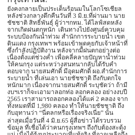
ยังคงกลายเป็นประเด็นร้อนมในโลกโซเชียล
หลังช่วงกลางดึกคืนวันที่ 3 มิ.ย.ที่ผ่านมา นาย
ชัชชาติ สิทธิ์พันธุ์ ผู้ว่าฯกทม. ได้ไลฟ์สดหลัง
จากเกิดฝนตกหนัก เดินทางไปยังศูนย์ควบคุม
ระบบป้องกันน้ำท่วม สำนักการระบายน้ำ เขต
ดินแดง กรุงเทพฯ พร้อมเข้าพูดคุยกับเจ้าหน้าที่
ซึ่งกำลังปฏิบัติงาน หลังจากมีฝนตกอย่างต่อ
เนื่องตั้งแต่ช่วงค่ำ เพื่อคลี่คลายปัญหาน้ำท่วม
ให้คนกรุง แต่ระหว่างสนทนากลับได้รับคำ
ตอบจาก นายสมศักดิ์ มีอุดมศักดิ์ ผอ.สำนักการ
ระบายน้ำ ที่เล่นเอา นายชัชชาติ ถึงกับตกใจ
หนักมาก เนื่องจากนายสมศักดิ์ ระบุชัดว่า ถ้ามี
งบฯเราก็จะเอามาลอกท่อ ลอกคลอง อย่างงบปี
2565 เราสามารถลอกคลองได้แค่ 2 คลอง จาก
ทั้งหมดที่มี 1,980 คลอง ทำให้นายชัชชาติ ถึง
กับอุทานว่า “นี่ตลกหรือเรื่องจริงเนี่ย” นั้น
ล่าสุดเมื่อวันที่ 4 มิ.ย.65 ผู้สื่อข่าวได้รวบรวม
ข้อมูล ที่เชื่อได้ว่าคนกรุงเทพฯ ถึงกับต้องสะดุ้ง
แน่ เมื่อได้รู้งบประมาณที่แท้จริง ที่อาจเหลือถึง