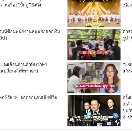
นเรื่อง“บิ๊กตู่”ยังนิ่ง
เนื่
หนี้ซ้อมพนักงานหนุ่มยักยอกเงิน
ตำรว
ลิป)
รูป“ผ
แจงเลื่อนอ่านคำพิพากษา
“แซม
ผลเปลี่ยนคำพิพากษา!
แก๊ง
็กซี่วัย48 จอดรถนอนเสียชีวิต
ครั้
เกล้
ขบวน
2 ปร