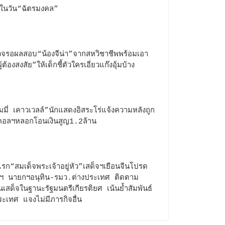
องในวัน“ฉัตรมงคล”
จรอผลสอบ“น้องจีน่า”จากสหวิชาชีพพร้อมเอา
ู้ต้องสงสัย”ให้เด็กชี้ตัวใครเอี่ยวแก๊งอุ้มบ้าง
มี่ เคาวเวลล์”นักแสดงอิสระโร่แจ้งความหลังถูก
คอลฯหลอกโอนเงินสูญ1.2ล้าน
งแรก“สมเด็จพระเจ้าอยู่หัว”เสด็จฯเยือนจีนโปรด
าฯ นายกฯอนุทิน-รมว.ต่างประเทศ ติดตาม
เสด็จในฐานะรัฐมนตรีเกียรติยศ เน้นย้ำสัมพันธ์
ะเทศ แจงไม่มีภารกิจอื่น