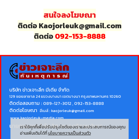
สนใจลงโฆษณา
ติดต่อ Kaojorleuk@gmail.com
ติดต่อ
092-153-8888
บริษัท ข่าวเจาะลึก มีเดีย จำกัด
129 ซอยลาซาล 24 แขวงบางนา เขตบางนา กรุงเทพมหานคร 10260
ติดต่อสอบถาม :
089-127-3012 , 092-153-8888
ติดต่อโฆษณา
อีเมล์ :
kaojorleuk@gmail.com
www.kaojorleuk-media.com
นายกรธนพล วิลัยเลิศ
บรรณาธิการบริหาร
เราใช้คุกกี้เพื่อปรับปรุงไซต์ของเราและประสบการณ์ของคุณ
อ่านเพิ่มเติมได้ที่
นโยบายความเป็นส่วนตัว