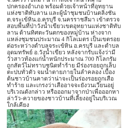
ปกครองอำเภอ พร้อมด้วยเจ้าหน้าที่อุทยาน
แห่งชาติทับลาน และผู้นำชุมชนบ้านตลิ่งชัน
ต.จระเข้หิน.อ.ครบุรี จ.นครราชสีมา เข้าตรวจ
สอบพื้นที่ป่าวังน้ำเขียวเขตอุทยานแห่งชาติทับ
ลาน ด้านทิศตะวันตกของหมู่บ้าน ห่างจาก
แหล่งชุมชนประมาณ 4 กิโลเมตร เป็นเขตรอย
ต่อระหว่างตำบลจระเข้หิน อ.ครบุรี และตำบล
อุดมทรัพย์ อ.วังน้ำเขียว หลังจากรับแจ้งว่ามี
วัวสาวท้องแก่น้ำหนักประมาณ 700 กิโลกรัม
ถูกสัตว์ไม่ทราบชนิดทำร้าย มีร่องรอยถูกเล็บ
ตะปบทั่วตัว จมน้ำตายภายในลำคลอง เบื้อง
ต้นชาวบ้านคาดว่าน่าจะเป็นร่องรอยถูกเสือ
ทำร้าย และเกรงว่าเสืออาจจะยังวนเวียนอยู่
บริเวณดังกล่าว หรือออกมาจากป่าเพื่อออกหา
ล่าวัว-ควายของชาวบ้านที่เลี้ยงอยู่ในบริเวณ
ใกล้เคียง