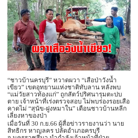
“ชาวบ้านครบุรี” หวาดผวา “เสือป่าวังน้ำ
เขียว” เขตอุทยานแห่งชาติทับลาน หลังพบ
“แม่วัยสาวท้องแก่” ถูกสัตว์ปริศนารุมตะปบ
ตาย เจ้าหน้าที่เร่งตรวจสอบ ไม่พบร่องรอยเสือ
คาดไม่ “สุนัข-ฝูงหมาใน” เตือนชาวบ้านหลีก
เลี่ยงหาของป่า
เมื่อวันที่ 30 ก.ย.66 ผู้สื่อข่าวรายงานว่า นาย
สิทธิกร หาญลคร ปลัดอำเภอครบุรี
จ.นครราชสีมา นำกำลังเจ้าหน้าที่ฝ่าย