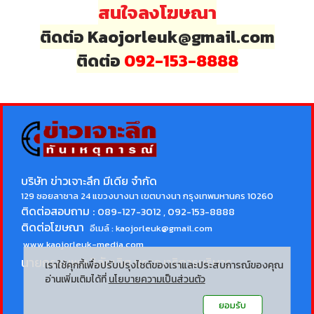
สนใจลงโฆษณา
ติดต่อ Kaojorleuk@gmail.com
ติดต่อ
092-153-8888
บริษัท ข่าวเจาะลึก มีเดีย จำกัด
129 ซอยลาซาล 24 แขวงบางนา เขตบางนา กรุงเทพมหานคร 10260
ติดต่อสอบถาม :
089-127-3012 , 092-153-8888
ติดต่อโฆษณา
อีเมล์ :
kaojorleuk@gmail.com
www.kaojorleuk-media.com
นายกรธนพล วิลัยเลิศ
บรรณาธิการบริหาร
เราใช้คุกกี้เพื่อปรับปรุงไซต์ของเราและประสบการณ์ของคุณ
อ่านเพิ่มเติมได้ที่
นโยบายความเป็นส่วนตัว
ยอมรับ