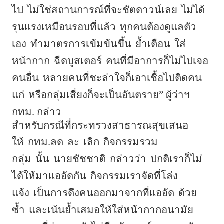
ไป
ไม่ใช่สถานการณ์ที่จะชัตดาวน์เลย
ไม่ได้
รุนแรงเหมือนรอบที่แล้ว
ทุกคนต้องดูแลตัว
เอง
ทำมาตรการเข้มข้นขึ้น
ย้ำเตือน
ใส่
หน้ากาก
ฉีดบูสเตอร์
คนที่มีอาการก็ไม่ไปเจอ
คนอื่น
หลายคนที่ชะล่าใจก็เอาเชื้อไปติดคน
แก่
หรือกลุ่มเสี่ยงก็จะเป็นอันตราย” ผู้ว่าฯ
กทม. กล่าว
สำหรับกรณีที่กระทรวงสาธารณสุขเสนอ
ให้
กทม.ลด
ละ
เลิก
กิจกรรมรวม
กลุ่ม
นั้น
นายชัชชาติ
กล่าวว่า
ปกติเราก็ไม่
ได้ให้มาแออัดกัน
กิจกรรมเราจัดที่โล่ง
แจ้ง
เป็นการดึงคนออกมาจากที่แออัด
ด้วย
ซ้ำ
และเน้นย้ำเสมอให้ใส่หน้ากากอนามัย