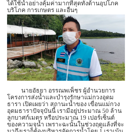
ได้ใช้น้ำอย่างคุ้มค่ามากที่สุดทั้งด้านอุปโภค
บริโภค การเกษตร และอื่นๆ
นายอัธยา อรรณพเพ็ชร ผู้อำนวยการ
โครงการส่งน้ำและบำรุงรักษาแม่กวงอุดม
ธารา เปิดเผยว่า สถานะน้ำของ เขื่อนแม่กวง
อุดมธาราปัจจุบันนี้ เรามีอยู่ประมาณ 50 ล้าน
ลูกบาศก์เมตร หรือประมาณ 19 เปอร์เซ็นต์
ของความจุน้ำ เพราะฉะนั้นในช่วงฤดูแล้งที่จะ
มาถึงเราก็ต้องบริหารจัดการน้ำโดย 1 เราเน้น