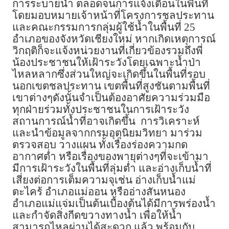
การระบายน้ำ ตลอดจนการแจ้งเตือนในพื้นที่
โดยมอบหมายเจ้าหน้าที่โครงการชลประทาน
และคณะกรรมการกลุ่มผู้ใช้น้ำในพื้นที่ 25
อำเภอของจังหวัดเชียงใหม่ หากเกิดเหตุการณ์
วิกฤติก็จะแจ้งหน่วยงานที่เกี่ยวข้องรวมถึงพี่
น้องประชาชนให้เฝ้าระวังโดยเฉพาะน้ำป่า
ไหลหลากซึ่งส่วนใหญ่จะเกิดขึ้นในพื้นที่รอบ
นอกเขตชลประทาน เขตพื้นที่สูงชันตามพื้นที่
เขาต่างๆดังนั้นจำเป็นต้องอาศัยความร่วมมือ
ทุกฝ่ายร่วมทั้งประชาชนในการเฝ้าระวัง
สถานการณ์น้ำที่อาจเกิดขึ้น การวิเคราะห์
และนำข้อมูลจากกรมอุตุนิยมวิทยา มาร่วม
ตรวจสอบ วางแผน ทั้งเรื่องร่องความกด
อากาศต่ำ หรือเรื่องของพายุต่างๆที่จะเข้ามา
มีการเฝ้าระวังในพื้นที่ลุ่มต่ำ และอ่างเก็บน้ำที่
เสี่ยงต่อการเต็มความจุเช่น อ่างเก็บน้ำแม่
ตะไคร้ อำเภอแม่ออน หรืออ่างสันหนอง
อำเภอแม่แจ่มเป็นต้นเบื้องต้นได้มีการพร่องน้ำ
และกำจัดสิ่งกีดขวางทางน้ำ เพื่อให้น้ำ
สามารถไหลผ่านได้สะดวก แล้ว พร้อมกับ