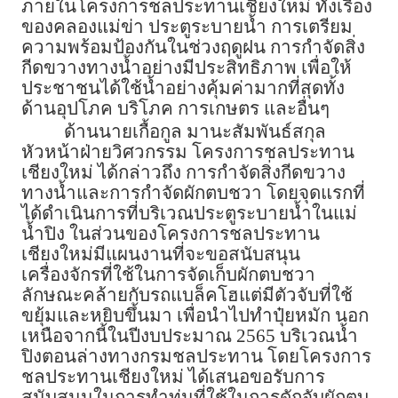
ภายในโครงการชลประทานเชียงใหม่ ทั้งเรื่อง
ของคลองแม่ข่า ประตูระบายน้ำ การเตรียม
ความพร้อมป้องกันในช่วงฤดูฝน การกำจัดสิ่ง
กีดขวางทางน้ำอย่างมีประสิทธิภาพ เพื่อให้
ประชาชนได้ใช้น้ำอย่างคุ้มค่ามากที่สุดทั้ง
ด้านอุปโภค บริโภค การเกษตร และอื่นๆ
ด้านนายเกื้อกูล มานะสัมพันธ์สกุล
หัวหน้าฝ่ายวิศวกรรม โครงการชลประทาน
เชียงใหม่ ได้กล่าวถึง การกำจัดสิ่งกีดขวาง
ทางน้ำและการกำจัดผักตบชวา โดยจุดแรกที่
ได้ดำเนินการที่บริเวณประตูระบายน้ำในแม่
น้ำปิง ในส่วนของโครงการชลประทาน
เชียงใหม่มีแผนงานที่จะขอสนับสนุน
เครื่องจักรที่ใช้ในการจัดเก็บผักตบชวา
ลักษณะคล้ายกับรถแบล็คโฮแต่มีตัวจับที่ใช้
ขยุ้มและหยิบขึ้นมา เพื่อนำไปทำปุ๋ยหมัก นอก
เหนือจากนี้ในปีงบประมาณ 2565 บริเวณน้ำ
ปิงตอนล่างทางกรมชลประทาน โดยโครงการ
ชลประทานเชียงใหม่ ได้เสนอขอรับการ
สนับสนุนในการทำทุ่นที่ใช้ในการดักจับผักตบ