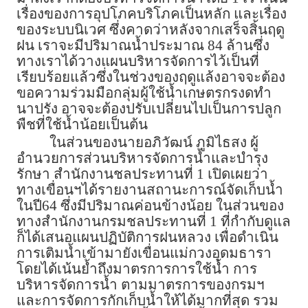
เรื่องของการอุปโภคบริโภคเป็นหลัก และเรื่อง
ของระบบนิเวศ ซึ่งคาดว่าหลังจากเสร็จสิ้นฤดู
ฝน เราจะมีปริมาณน้ำประมาณ 84 ล้านซึ่ง
ทางเราได้วางแผนบริหารจัดการไว้เป็นที่
เรียบร้อยแล้วซึ่งในช่วงของฤดูแล้งอาจจะต้อง
ขอความร่วมมือกลุ่มผู้ใช้น้ำเกษตรกรงดทำ
นาปรัง อาจจะต้องปรับเปลี่ยนไปเป็นการปลูก
พืชที่ใช้น้ำน้อยเป็นต้น
ในส่วนของนายอภิวัฒน์ ภูมิไธสง ผู้
อำนวยการส่วนบริหารจัดการน้ำและบำรุง
รักษา สำนักงานชลประทานที่ 1 เปิดเผยว่า
ทางเขื่อนฯได้รายงานสถานะการณ์จัดเก็บน้ำ
ในปี64 ซึ่งมีปริมาณค่อนข้างน้อย ในส่วนของ
ทางสำนักงานกรมชลประทานที่ 1 ที่กำกับดูแล
ก็ได้เสนอแผนปฏิบัติการฝนหลวง เพื่อดำเนิน
การเติมน้ำเข้ามายังเขื่อนแม่กวงอุดมธารา
โดยได้เน้นย้ำถึงมาตรการการใช้น้ำ การ
บริหารจัดการน้ำ ตามมาตรการของกรมฯ
และการจัดการกักเก็บน้ำให้ได้มากที่สุด รวม