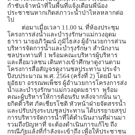
กำชับเจ้าหน้าที่ในพื้นที่แจ้งเตือนพี่น้อง
ประชาชนหากเกิดสภาวะน้ำป่าไหลหลากต่อ
ไป
ต่อมาเมื่อเวลา 11.00 น. ที่ห้องประชุม
โครงการส่งน้ำและบำรุงรักษาแม่กวงอุดม
ธารา นายอภิวัฒน์ ภูมิไธสง ผู้อำนวยการส่วน
บริหารจัดการน้ำและบำรุงรักษา สำนักงาน
ชลประทานที่ 1 พร้อมคณะบริหารผู้บริหาร
และสื่อมวลชน เดินทางเข้าศึกษาดูงานตาม
โครงการสื่อสัญจรดูงานชลประทาน ประจำ
ปีงบประมาณ พ.ศ. 2564 (ครั้งที่ 2) โดยมี นา
ยอัธยา อรรณพเพ็ชร ผู้อำนวยการโครงการส่ง
น้ำและบำรุงรักษาแม่กวงอุดมธารา พร้อม
คณะผู้บริหารให้การต้อนรับ หลังจากนั้น นา
ยกิตติ์วริศ ภัคเชียรโชติ หัวหน้าฝ่ายจัดสรรน้ำ
และปรับปรุงระบบชลประทาน ได้บรรยายสรุป
การบริหารจัดการน้ำที่ได้ดำเนินงานที่ผ่านมา
รวมถึงปัญหาที่ จะต้องดำเนินการแก้ไข ถึง
กรณีภัยแล้งที่กำลังจะเข้าถึง เพื่อให้ประชาชน