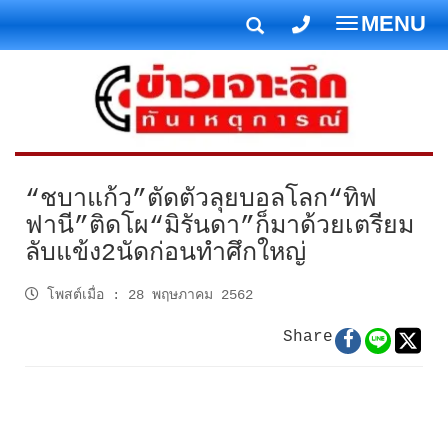
MENU
T
o
g
g
l
e
n
“ชบาแก้ว”ตัดตัวลุยบอลโลก“ทิฟ
a
ฟานี”ติดโผ“มิรันดา”ก็มาด้วยเตรียม
v
ลับแข้ง2นัดก่อนทำศึกใหญ่
i
g
โพสต์เมื่อ
:
28 พฤษภาคม 2562
a
t
Share
i
o
n