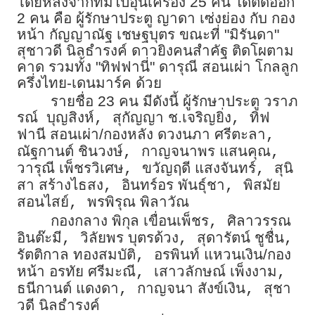
โดยหลังจากที่มีไปอุ่นเครื่อง 25 คน ได้ตัดออก
2 คน คือ ผู้รักษาประตู ญาดา เซ่งย่อง กับ กอง
หน้า กัญญาณัฐ เชษฐบุตร ขณะที่ "มิรันดา"
สุชาวดี นิลธำรงค์ ดาวยิงคนสำคัฐ ติดโผตาม
คาด รวมทั้ง "ทิฟฟานี่" ดารุณี สอนเผ่า โกลลูก
ครึ่งไทย-เดนมาร์ค ด้วย
รายชื่อ 23 คน มีดังนี้ ผู้รักษาประตู วราภ
รณ์ บุญสิงห์
สุกัญญา ช.เจริญยิ่ง
ทิฟ
,
,
ฟานี สอนเผ่า/กองหลัง ดวงนภา ศรีตะลา
,
ณัฐกานต์ ชินวงษ์
กาญจนาพร แสนคุณ
,
,
วารุณี เพ็ชรวิเศษ
ขวัญฤดี แสงจันทร์
สุนิ
,
,
สา สร้างไธสง
อินทร์อร พันธุ์ชา
พิสมัย
,
,
สอนไสย์
พรพิรุณ พิลาวัณ
,
กองกลาง พิกุล เขื่อนเพ็ชร
ศิลาวรรณ
,
อินต๊ะมี
วิลัยพร บุตรด้วง
สุดารัตน์ ชูชื่น
,
,
,
รัตติกาล ทองสมบัติ
อรพินท์ แหวนเงิน/กอง
,
หน้า อรทัย ศรีมะณี
เสาวลักษณ์ เพ็งงาม
,
,
ธนีกานต์ แดงดา
กาญจนา สังข์เงิน
สุชา
,
,
วดี นิลธำรงค์