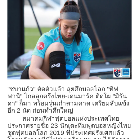
"ชบาแก้ว" ตัดตัวแล้ว ลุยศึกบอลโลก "ทิฟ
ฟานี" โกลลูกครึงไทย-เดนมาร์ค ติดโผ "มิรัน
ดา" ก็มา พร้อมรุ่นเก๋าตามคาด เตรียมลับแข้ง
อีก 2 นัด ก่อนทำศึกใหญ่
สมาคมกีฬาฟุตบอลแห่งประเทศไทย
ประกาศรายชื่อ 23 นักเตะทีมฟุตบอลหญิงไทย
ชุดฟุตบอลโลก 2019 ที่ประเทศฝรั่งเศสแล้ว