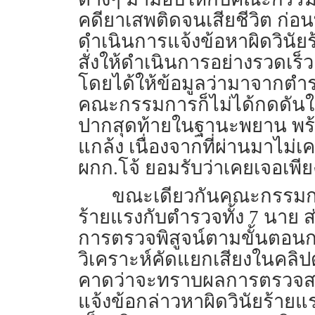
คดียาเสพติด​จนเสียชีวิต​ ก่อ
ดำเนินการแจ้งข้อหา​ผิดวินัย​
สั่งให้ดำเนินการอย่างรวดเร็ว
โดยได้ให้ข้อมูลว่ามาจากตำรวจ
คณะกรรมการ​ก็ไม่ได้กดดันให้
ปากสุดท้ายในฐานะพยาน​ พร้อม
แกล้ง​ ​เนื่องจากที่ผ่านมาไม
ผกก.โจ้​ ยอมรับว่าเคยเจอเพียง​
ขณะเดียวกันคณะกรรมการ​จ
ร้ายแรงกับตำรวจทั้ง​ 7​ นาย​ 
การตรวจพิสูจน์​ตามขั้นตอนก
วิเคราะห์​คัดแยกเสียงในคลิปดัง
คาดว่าจะทราบผลการตรวจสอบพ
แจ้งข้อกล่าวหาผิดวินัยร้ายแรง