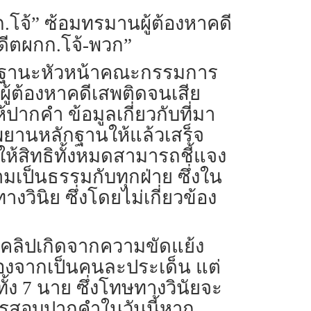
โจ้” ซ้อมทรมานผู้ต้องหาคดี
อดีตผกก.โจ้-พวก”
​ในฐานะหัวหน้าคณะกรรมการ​
ผู้ต้องหา​คดีเสพติดจนเสีย
ห้ปากคำ​ ข้อมูลเกี่ยวกับที่มา
นหลักฐาน​ให้แล้วเสร็จ​
จะให้สิทธิทั้งหมดสามารถชี้แจง
ามเป็นธรรมกับทุกฝ่าย​ ซึ่งใน
วินิย ซึ่งโดยไม่เกี่ยวข้อง
ของคลิปเกิดจากความขัดแย้ง
ื่องจากเป็นคนละประเด็น​ แต่
้ง 7​ นาย ซึ่งโทษทางวินัยจะ
รสอบปากคำในวันนี้​หาก