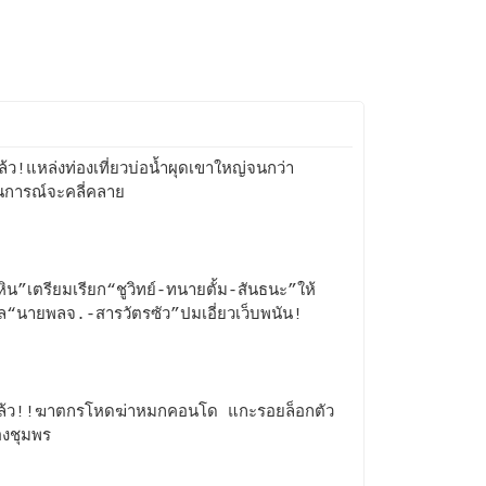
ล้ว!แหล่งท่องเที่ยวบ่อน้ำผุดเขาใหญ่จนกว่า
การณ์จะคลี่คลาย
กหิน”เตรียมเรียก“ชูวิทย์-ทนายตั้ม-สันธนะ”ให้
ูล“นายพลจ.-สารวัตรซัว”ปมเอี่ยวเว็บพนัน!
แล้ว!!ฆาตกรโหดฆ่าหมกคอนโด แกะรอยล็อกตัว
ืองชุมพร