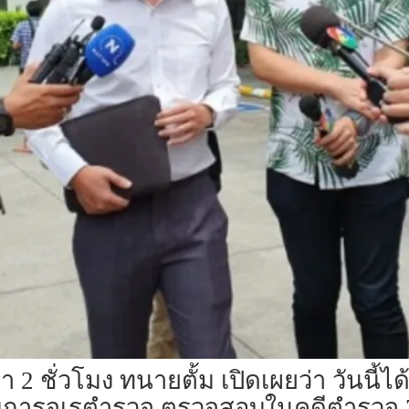
 ชั่วโมง ทนายตั้ม​ เปิดเผยว่า วันนี้ได้
าร​จเรตำรวจ​ ตรวจสอบในคดีตำรวจ 7 