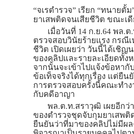
“จเรตำรวจ” เรียก “ทนายตั้ม
ยาเสพติดจนเสียชีวิต ขณะเดี
เมื่อวันที่ 14 ก.ย.64 
ตรวจสอบวินัยร้ายแรง​ กรณีเหต
ชีวิต เปิดเผย​ว่า​ วันนี้ได้เชิ
ของคลิปและรายละเอียด​ทั้
จากนั้นจะเข้าไปแจ้งข้อหากับผู
ข้อเท็จจริง​ได้ทุกเรื่อง​ แต
การตรวจสอบครั้งนี้​คณะทำงาน
กับคดีอาญา
พล.ต.ท.สราวุฒิ เผยอีกว่า
ของตำรวจชุดจับกุมยาเสพติด​น
ยืนยันว่าที่มาของคลิปไม่มีผ
พิจารณา​เป็นรายบุคคล​ไปต