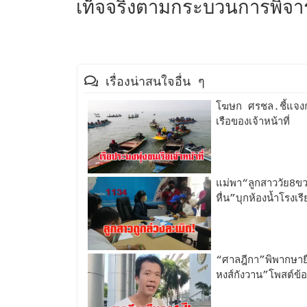
เท็จจริง​ตามกระบวนการพิจา
เรื่องน่าสนใจอื่น ๆ
โฆษก ศรชล.ชี้แจงก
เรือของเจ้าหน้าที่
แม่พา“ลูกสาววัย8ขว
หื่น”บุกห้องน้ำโรงเ
“ศาลฎีกา”พิพากษาย
หงส์กังวาน”โพสต์ข