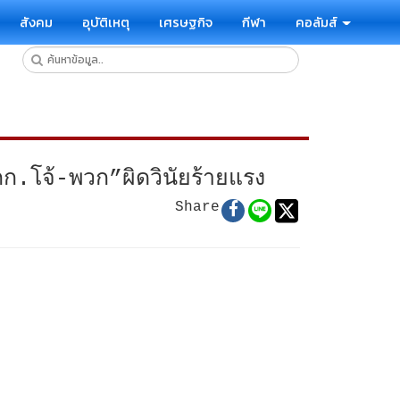
สังคม
อุบัติเหตุ
เศรษฐกิจ
กีฬา
คอลัมส์
ก.โจ้-พวก”ผิดวินัยร้ายแรง
Share