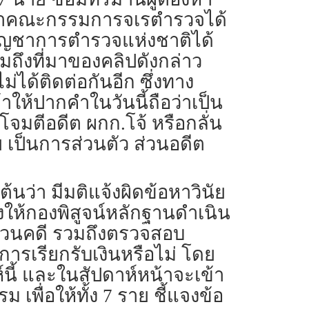
าบว่าคณะกรรมการ​จเรตำรวจ​ได้
ัญชาการ​ตำ​ร​วจ​แห่งชาติได้
มถึงที่มาของคลิปดังกล่าว​
ได้ติดต่อกันอีก​ ซึ่งทาง
ให้ปากคำในวันนี้ถือว่าเป็น
มตีอดีต ผกก.โจ้​ หรือกลั่น
ย เป็นการส่วนตัว​ ส่วนอดีต
่า​ มีมติแจ้ง​ผิดข้อหาวินัย
งให้กองพิสูจน์​หลักฐาน​ดำเนิน
วนคดี​​ รวมถึงตรวจสอบ
มีการเรียกรับเงินหรือไม่​ โดย
​ และในสัปดาห์​หน้าจะเข้า
 เพื่อให้ทั้ง 7 ราย ชี้แจงข้อ