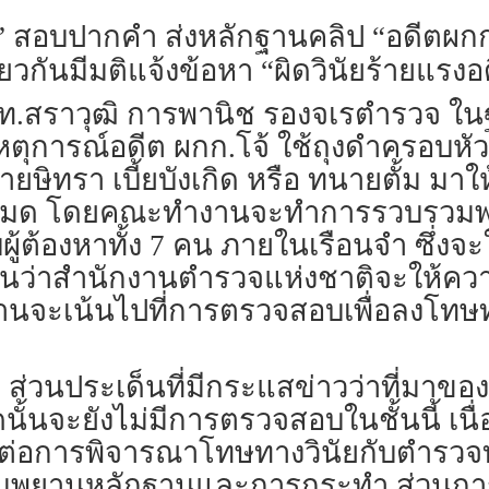
” สอบปากคำ ส่งหลักฐานคลิป “อดีตผกก.
ยวกันมีมติแจ้งข้อหา “ผิดวินัยร้ายแรง
พล.ต.ท.สราวุฒิ การพานิช รองจเรตำรวจ 
ุการณ์​อดีต ผกก.โจ้​ ใช้ถุงดำครอบหัว​
ญนายษิทรา เบี้ยบังเกิด หรือ ทนายตั้ม ​มาใ
งหมด​ โดยคณะทำงานจะทำการรวบรวมพยา
้ต้องหา​ทั้ง​ 7​ คน ภายในเรือนจำ​ ซึ่ง
่ยืนยันว่าสำนักงานตำรวจแห่งชาติจะให้คว
จะเน้นไปที่การตรวจสอบเพื่อลงโทษ​ทาง
 ส่วนประเด็น​ที่มีกระแสข่าว​ว่า​ที่มา
ั้น​จะยังไม่มีการตรวจสอบในชั้นนี้​ เน
ลต่อการพิจารณา​โทษทางวินัย​กับตำรวจทั
ามพยานหลักฐาน​และการกระทำ ส่วนกา