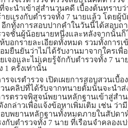
นที่จะนำเข้าสู่สำนวนคดี​ เบื้องต้น​ทร
ร้ายแรงกับตำรวจทั้ง 7 นายแล้ว​ โดยผู้บ
​ อีกทั้งการสอบปากคำในวันนี้​ได้สอบถา
ชั้นผู้น้อย​นายหนึ่งและหลังจากนั้นก็ไม่
บอกรายละเอียดทั้งหมด​ รวมทั้งการเข้า
ยืนยันว่าไม่ได้รับงานมาจากใครเพื่อโจ
่เคยเจอและไม่เคยรู้จักกับตำรวจทั้ง 7 นา
 1 ครั้งเท่านั้น
เรตำรวจ​ เปิดเผยการสอบสวนเบื้องต้นว
ส่วนคลิปที่ได้รับจากทนายตั้ม​นั้นจะนำส่
ารตรวจพิสูจน์​พยานหลักฐานเข้าสู่สำน
กล่าว​เพื่อแจ้งข้อหาเพิ่มเติม​ เช่น​ ว่า
ยานหลักฐาน​ทั้งหมดภายในสัปดาห์​นี้
กับตำรวจทั้ง 7 ​นาย ที่​เรือนจำคลองเปรม​