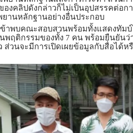
าของคลิปดังกล่าว​ก็ไม่เป็นอุปสรรค​ต่อ
ีพยานหลักฐาน​อย่างอื่นประกอบ
เข้าพบคณะสอบสวน​พร้อม​ทั้งแสดง​ทัมบ์
ฐานพฤติกรรม​ของ​ทั้ง 7 คน​ พร้อมยืนยัน
ว​ ส่วนจะมีการเปิดเผยข้อมูลกับสื่อได้หร