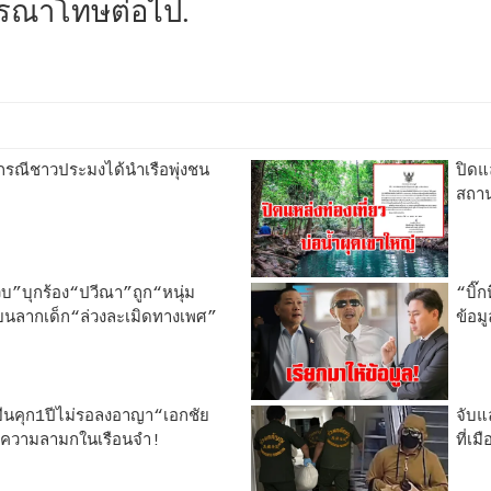
รณา​โทษ​ต่อไป.
รณีชาวประมงได้นำเรือพุ่งชน
ปิดแ
สถาน
บ”บุกร้อง“ปวีณา”ถูก“หนุ่ม
“บิ๊
รียนลากเด็ก“ล่วงละเมิดทางเพศ”
ข้อม
ืนคุก1ปีไม่รอลงอาญา“เอกชัย
จับ
้อความลามกในเรือนจำ!
ที่เม