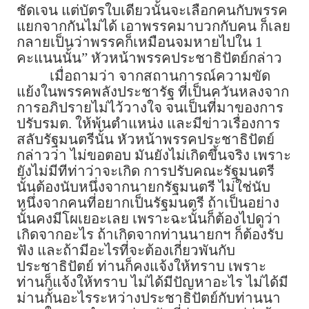
ชัดเจน แต่บัตรใบเดียวนั้นจะเลือกคนกับพรรค
แยกจากกันไม่ได้ เอาพรรคมาบวกกับคน ก็เลย
กลายเป็นว่าพรรคก็เหมือนจมหายไปใน 1
คะแนนนั้น” หัวหน้าพรรคประชาธิปัตย์กล่าว
เมื่อถามว่า จากสถานการณ์ความขัด
แย้งในพรรคพลังประชารัฐ ที่เป็นควันหลงจาก
การอภิปรายไม่ไว้วางใจ จนเป็นที่มาของการ
ปรับรมต. ให้พ้นตำแหน่ง และมีข่าวเรื่องการ
สลับรัฐมนตรีนั้น หัวหน้าพรรคประชาธิปัตย์
กล่าวว่า ไม่ขอตอบ มันยังไม่เกิดขึ้นจริง เพราะ
ยังไม่มีทีท่าว่าจะเกิด การปรับคณะรัฐมนตรี
นั้นต้องนับหนึ่งจากนายกรัฐมนตรี ไม่ใช่นับ
หนึ่งจากคนที่อยากเป็นรัฐมนตรี ถ้าเป็นอย่าง
นั้นคงมีโผเยอะเลย เพราะฉะนั้นก็ต้องไปดูว่า
เกิดจากอะไร ถ้าเกิดจากท่านนายกฯ ก็ต้องรับ
ฟัง และถ้ามีอะไรที่จะต้องเกี่ยวพันกับ
ประชาธิปัตย์ ท่านก็คงแจ้งให้ทราบ เพราะ
ท่านก็แจ้งให้ทราบ ไม่ได้มีปัญหาอะไร ไม่ได้มี
ม่านกั้นอะไรระหว่างประชาธิปัตย์กับท่านนา