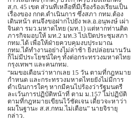
ส.ก. 45 เขต ส่วนที่เหลือที่มีเรื่องร้องเรียนเป็น
เรื่องของ กกต.ดำเนินการ ซึ่งสภา กทม.ต้อง
เดินหน้า ตนจึงขอฝากไปยัง พล.อ.อนุพงษ์ เผ่า
จินดา รมว.มหาดไทย (มท.1) แต่หากท่านติด
ภารกิจมอบให้ มท.2 มท.3 ไปเปิดประชุมสภา
กทม.ได้ เพื่อให้ฝ่ายควบคุมงบประมาณ
กทม.ได้ทำงานอย่างไม่ล่าช้า ยิ่งปล่อยนานวัน
ก็ไม่มีประโยชน์ใดๆ ทั้งต่อกระทรวงมหาดไทย
กรุงเทพฯ และคนกทม.
“ผมขอเตือนว่าหากเลย 15 วัน ตามที่กฎหมาย
กำหนด และกระทรวงมหาดไทยยังไม่มีการ
ดำเนินการใดๆ หากมีคนไปร้องว่ารัฐมนตรี
ละเว้นการปฏิบัติหน้าที่ ตาม ม.157 ไม่ปฏิบัติ
ตามที่กฎหมายเขียนไว้ชัดเจน เดี๋ยวจะหาว่า
ผมในฐานะ ส.ส.กทม.ไม่เตือน” นายจิรายุ
กล่าว.