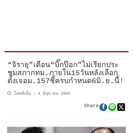
“จิรายุ”เตือน“บิ๊กป๊อก”ไม่เรียกประ
ชุมสภากทม.ภายใน15วันหลังเลือก
ตั้งเจอม.157ชี้ครบกำหนด6มิ.ย.นี้!
โพสต์เมื่อ
:
4 มิถุนายน 2565
Share