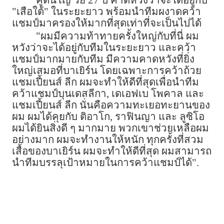
คูตินโญ วัย 27 ปี คาดหวังว่าจะได้อยู่กับ
"เสือใต้" ในระยะยาว พร้อมนำทีมผงาดคว้า
แชมป์มาครองให้มากที่สุดเท่าที่จะเป็นไปได้
"ผมมีความท้าทายครั้งใหญ่กับที่นี่ ผม
หวังว่าจะได้อยู่กับทีมในระยะยาว และคว้า
แชมป์มากมายกับทีม มีความคาดหวังที่ยิ่ง
ใหญ่เสมอที่บาเยิร์น โดยเฉพาะการคว้าถ้วย
แชมเปี้ยนส์ ลีก ผมจะทำให้ดีที่สุดเพื่อนำทีม
คว้าแชมป์บุนเดสลีกา, เดเอฟเบ โพคาล และ
แชมเปี้ยนส์ ลีก นั่นคือความทะเยอทะยานของ
ผม ผมได้คุยกับ ติอาโก, ราฟินญา และ ลูซิโอ
ผมได้ยินสิ่งดี ๆ มากมาย พวกเขาช่วยเหลือผม
อย่างมาก ผมจะทำงานให้หนัก ทุกครั้งที่สวม
เสื้อของบาเยิร์น ผมจะทำให้ดีที่สุด ผมสามารถ
นำทีมบรรลุเป้าหมายในการคว้าแชมป์ได้".