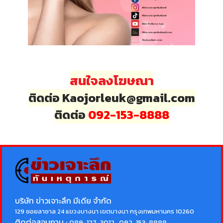
สนใจลงโฆษณา
ติดต่อ Kaojorleuk@gmail.com
ติดต่อ
092-153-8888
บริษัท ข่าวเจาะลึก มีเดีย จำกัด
129 ซอยลาซาล 24 แขวงบางนา เขตบางนา กรุงเทพมหานคร 10260
ติดต่อสอบถาม :
089-127-3012 , 092-153-8888