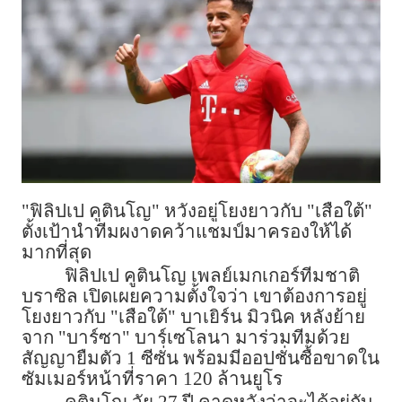
"ฟิลิปเป คูตินโญ" หวังอยู่โยงยาวกับ "เสือใต้"
ตั้งเป้านำทีมผงาดคว้าแชมป์มาครองให้ได้
มากที่สุด
ฟิลิปเป คูตินโญ เพลย์เมกเกอร์ทีมชาติ
บราซิล เปิดเผยความตั้งใจว่า เขาต้องการอยู่
โยงยาวกับ "เสือใต้" บาเยิร์น มิวนิค หลังย้าย
จาก "บาร์ซา" บาร์เซโลนา มาร่วมทีมด้วย
สัญญายืมตัว 1 ซีซั่น พร้อมมีออปชั่นซื้อขาดใน
ซัมเมอร์หน้าที่ราคา 120 ล้านยูโร