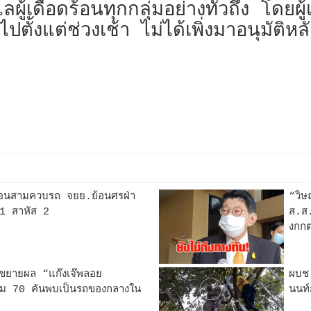
ู้เดือดร้อนทุกกลุ่มอย่างทั่วถึง โดยผู้เกิด
ลไปตั้งแต่ช่วงเช้า ไม่ได้เพิ่งมาอนุมัต
งซ้อนสามควบรถ จยย.ย้อนศรฝ่า
“วิษ
 1 สาหัส 2
ส.ส.
งกก
ยายผล “แก๊งเจ๊พลอย
ผบช.
พิ่ม 70 คันพบเป็นรถของกลางใน
นนท์