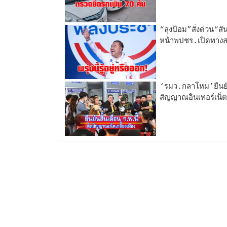
“ลุงป้อม”สั่งด่วน“ส
หน้าพปชร.เปิดทางส.
‘รมว.กลาโหม’ยืนยั
สัญญาณอินเทอร์เน็ตเ