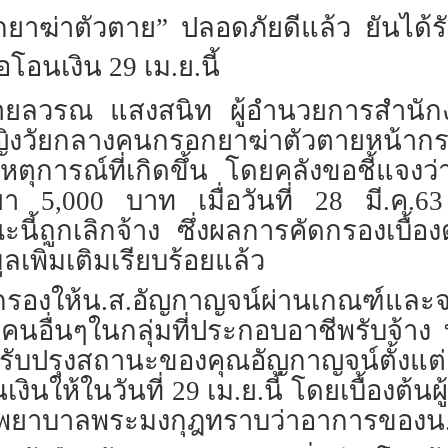
ยาฆ่าตัวตาย” ปลอดภัยดีแล้ว ยันได้รับ
โอนเงิน 29 เม.ย.นี้
3 นายลวรณ แสงสนิท ผู้อำนวยการสำนั
กหญิงวัยกลางคนกรอกยาฆ่าตัวตายหน้
ุการณ์ที่เกิดขึ้น โดยคลังขอชี้แจงว่
 5,000 บาท เมื่อวันที่ 28 มี.ค.63 
กเลิกจ้าง ซึ่งผลการคัดกรองเบื้องต้น
ูลเพิ่มเติมเรียบร้อยแล้ว
ดกรองให้น.ส.อัญกาญจน์ผ่านเกณฑ์และจะไ
ฑ์คนอื่นๆในกลุ่มที่ประกอบอาชีพรับจ
ด้ปรับปรุงสถานะของคุณอัญกาญจน์ตั้งแต
เงินให้ในวันที่ 29 เม.ย.นี้ โดยเบื้องต
โรงพยาบาลพระมงกุฎทราบว่าอาการของน