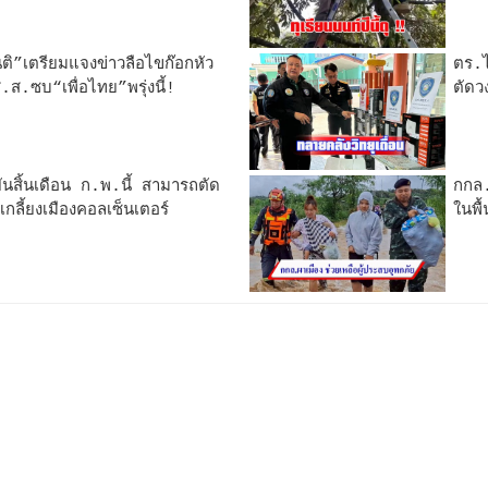
ันติ”เตรียมแจงข่าวลือไขก๊อกหัว
ตร.ไ
ส.ซบ“เพื่อไทย”พรุ่งนี้!
ตัดว
นสิ้นเดือน ก.พ.นี้ สามารถตัด
กกล.
กลี้ยงเมืองคอลเซ็นเตอร์
ในพื