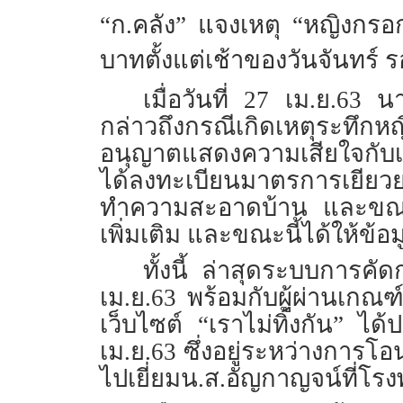
“ก.คลัง” แจงเหตุ “หญิงกรอก
บาทตั้งแต่เช้าของวันจันทร์ รอ
เมื่อวันที่ 27 เม.ย.6
กล่าวถึงกรณีเกิดเหตุระทึ
อนุญาตแสดงความเสียใจกับเหต
ได้ลงทะเบียนมาตรการเยียวยา
ทำความสะอาดบ้าน และขณะนี้ถู
เพิ่มเติม และขณะนี้ได้ให้ข้อม
ทั้งนี้ ล่าสุดระบบการคั
เม.ย.63 พร้อมกับผู้ผ่านเกณ
เว็บไซต์ “เราไม่ทิ้งกัน” ไ
เม.ย.63 ซึ่งอยู่ระหว่างการโอน
ไปเยี่ยมน.ส.อัญกาญจน์ที่