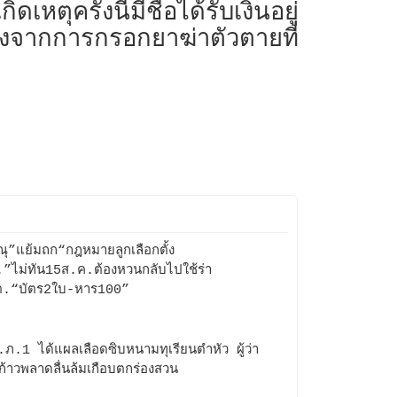
เหตุครั้งนี้มีชื่อได้รับเงินอยู่
ิหลังจากการกรอกยาฆ่าตัวตายที่
ณุ”แย้มถก“กฎหมายลูกเลือกตั้ง
”ไม่ทัน15ส.ค.ต้องหวนกลับไปใช้ร่า
ต.“บัตร2ใบ-หาร100”
ภ.1 ได้แผลเลือดซิบหนามทุเรียนตำหัว ผู้ว่า
ก้าวพลาดลื่นล้มเกือบตกร่องสวน