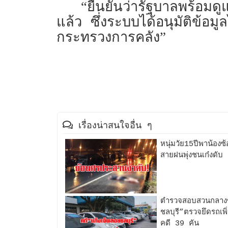
“ยืนยันว่ารัฐบาลพร้อมดูแลผ
แล้ว ซึ่งระบบได้อนุมัติข้อมู
กระทรวงการคลัง”
เรื่องน่าสนใจอื่น ๆ
หนุ่มวัย15ปีพาน้อ
สายฝนพุ่งชนเก๋งดับ
ตำรวจสอบสวนกลางข
ชลบุรี”ตรวจยึดรถเ
คดี 39 คัน