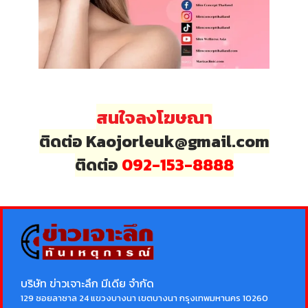
สนใจลงโฆษณา
ติดต่อ Kaojorleuk@gmail.com
ติดต่อ
092-153-8888
บริษัท ข่าวเจาะลึก มีเดีย จำกัด
129 ซอยลาซาล 24 แขวงบางนา เขตบางนา กรุงเทพมหานคร 10260