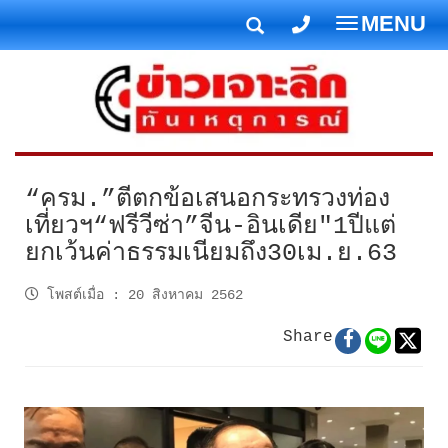
MENU
T
o
g
g
l
e
n
“ครม.”ตีตกข้อเสนอกระทรวงท่อง
a
เที่ยวฯ“ฟรีวีซ่า”จีน-อินเดีย"1ปีแต่
v
ยกเว้นค่าธรรมเนียมถึง30เม.ย.63
i
g
โพสต์เมื่อ
:
20 สิงหาคม 2562
a
t
Share
i
o
n