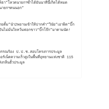
“พิธา”โหวตนายกฯซ้ำได้ยันนาทีนี้เกิดได้หมด
“นายกฯคนนอก”
ยตั้ม”นำ2พยานเข้าให้ปากคำ“วินัย”เอาผิด“บิ๊ก
ยันไม่มั่นใจหวั่นฟอกขาว“บิ๊กโจ๊ก”มาตามนัด!
ุวรรณร้อง ป.ป.ช.สอบโครงการประมูล
ทอร์เน็ตความเร็วสูงในพื้นที่อุทยานแห่งชาติ 115
่งกลิ่นฮั้วประมูล