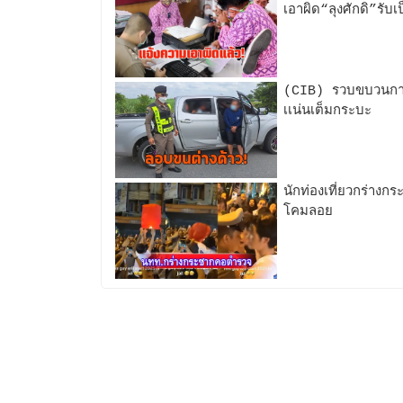
เอาผิด“ลุงศักดิ”รับเ
(CIB) รวบขบวนการ
เเน่นเต็มกระบะ
นักท่องเที่ยวกร่างก
โคมลอย