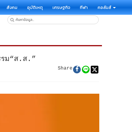
สังคม
อุบัติเหตุ
เศรษฐกิจ
กีฬา
คอลัมส์
กรรม“ส.ส.”
Share