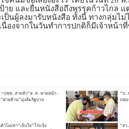
้าย และยื่นหนังสือถึงพรรคก้าวไกล แต่
็นผู้ลงมารับหนังสือ ทั้งนี้ ทางกลุ่มไม่
เนื่องจากในวันทำการปกติก็มีเจ้าหน้าที
้ง”!ปชช.ส่ายหัว”ส.ส.หายหน้า-
“ป.ป
“ฝ่ายค้าน”มุ่งล้มรัฐบาล
ปทุม
ัวไม่เท่า“เจ็บใจ”โร่แจ้ง
“สว.