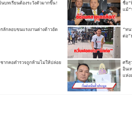
ป็นบทเรียนต้องระวังตัวมากขึ้น!
ชื่อ
แม้
ลักลอบขนแรงงานต่างด้าวอัด
“ทนา
ต่อ”
ระชากคอตำรวจถูกห้ามไม่ให้ปล่อย
ศรีส
อินเ
แห่งส