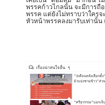
พรรคก้าวไกลนั้น จะมีการถือป
พรรค แต่ยังไม่ทราบว่าใครจะเป
หัวหน้าพรรคลงมารับเท่านั้น 
เรื่องน่าสนใจอื่น ๆ
“3เดือนหลังเลือกตั
มัวแย่งชามข้าว”ส่วน
“ศรีสุวรรณ”บอกเจ็บต