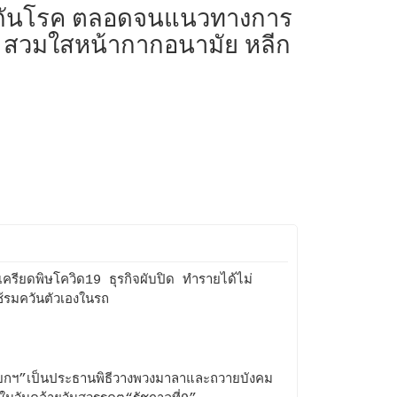
ป้องกันโรค ตลอดจนแนวทางการ
ยๆ สวมใสหน้ากากอนามัย หลีก
มเครียดพิษโควิด19 ธุรกิจผับปิด ทำรายได้ไม่
้รมควันตัวเองในรถ
กฯ”เป็นประธานพิธีวางพวงมาลาและถวายบังคม