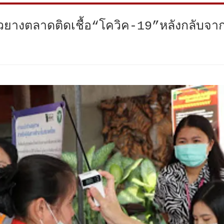
าวยางตลาดติดเชื้อ“โควิค-19”หลังกลับจ