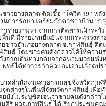
ป็นชาวยางตลาด ติดเชื้อ “โควิค 19” ห
นการรักษา เตรียมกักตัวชาวบ้าน “กลุ่มเ
ู้สื่อข่าวรายงานว่า จากการติดตามเฝ้าระ
พื้นที่ มีรายงานยืนยันจากกระทรวงสาธ
็นชายชาวอำเภอยางตลาด จ.กาฬสินธุ์ ติด
สินธุ์ โดยชายคนดังกล่าวได้ให้ความร่ว
มาหลังจากเดินทางกลับจากสนามมวยแห่ง
วทีมแพทย์ได้ทำการกักตัวและเจาะเลือดป
ระบาดสำนักงานสาธารณสุขจังหวัดกาฬสิน
ต่างๆในพื้นที่จังหวัดกาฬสินธุ์ เพื่อ
โดยยังไม่ระบุชัดเจนว่าชายคนดังกล่าวได
นียมศิริ ผวจ.กาฬสินธุ์ ได้เรียกประชุ