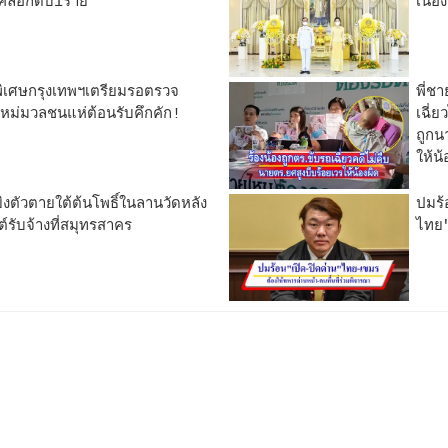
้คลอกดับ1ราย
เนื่
พิเศษกรุงเทพฯเตรียมรอตรวจ
พี่ช
ังใหม่มวลชนแห่ต้อนรับคึกคัก!
เฉี่
ถูกน
ให้น
ตัวตายใต้ต้นโพธิ์ในลานวัดหลัง
ปมร้
์รับจ้างที่สมุทรสาคร
ไทย"