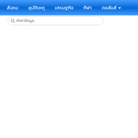
สังคม
อุบัติเหตุ
เศรษฐกิจ
กีฬา
คอลัมส์