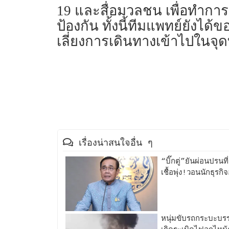
19 และสื่อมวลชน เพื่อทำกา
ป้องกัน ทั้งนี้ทีมแพทย์ยัง
เลี่ยงการเดินทางเข้าไปในจ
เรื่องน่าสนใจอื่น ๆ
“บิ๊กตู่”ยันผ่อนปรนท
เชื้อพุ่ง!วอนนักธุรก
หนุ่มขับรถกระบะบร