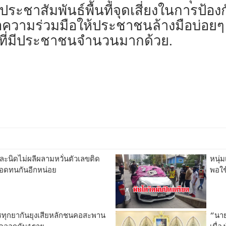
รประชาสัมพันธ์พื้นที่จุดเสี่ยงในการ
ได้ขอความร่วมมือให้ประชาชนล้างมือบ่อ
ุดที่มีประชาชนจำนวนมากด้วย.
ี่ละนิดไม่ผลีผลามหวั่นตัวเลขติด
หนุ่
ิจอดทนกันอีกหน่อย
พอใช
รทุกยากันยุงเสียหลักชนคอสะพาน
“นาย