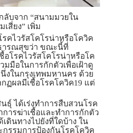
ลังกลับจาก “สนามมวยใน
สี่ยง” เพิ่ม
วังโรคไวรัสโคโรน่าหรือโควิค
ารณสุขว่า ขณะนี้ที่
เชื้อโรคไวรัสโคโรน่าหรือโค
มมือในการกักตัวเพื่อเฝ้าดู
หนึ่งในกรุงเทพมหานคร ด้วย
รากฏผลมีเชื้อโรคโควิค19 แต่
ธุ์ ได้เร่งทำการสืบสวนโรค
ทำการฆ่าเชื้อและทำการกักตัว
้เดินทางไปยังที่ใดบ้าง ใน
มคณะกรรมการป้องกันโรคโควิค