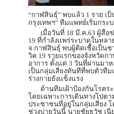
“กาฬสินธุ์” พบแล้ว 1 ราย เ
กรุงเทพฯ” ทีมแพทย์เริ่มกระบว
เมื่อวันที่ 18 มี.ค.63 ผ
19 ที่กำลังแพร่ระบาดในหลาย
จ.กาฬสินธุ์ พบผู้ติดเชื้อเป
วิค 19 รายแรกของจังหวัดกาฬ
อาการ ตั้งแต่ 3 วันที่ผ่าน
เป็นกลุ่มเสี่ยงทันทีที่พบตั
ร่างกายยังแข็งแรง
ด้านทีมเฝ้าป้องกันโรค
โดยเฉพาะการเดินทางไปตามจุด
ประชาชนที่อยู่ในกลุ่มเสี่ยง 
ช่วงบ่ายวันนี้ นายชัยธวัช เ