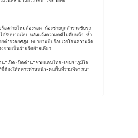
องในวันคล้ายวันสวรรคต“รัชกาลที่9”
ายร้องสายไหมต้องรอด น้องชายถูกตำรวจขับรถ
ยวได้รับบาดเจ็บ หลังแจ้งความคดีไม่คืบหน้า ซ้ำ
ายตำรวจยศสูง พยายามบีบร้อยเวรโยนความผิด
้องชายเป็นฝ่ายผิดฝ่ายเดียว
อน"เปิด-ปิดด่าน"ชายแดนไทย-เขมร"ภูมิใจ
ชี้ต้องให้ทหารด่านหน้า-คนพื้นที่ร่วมพิจารณา