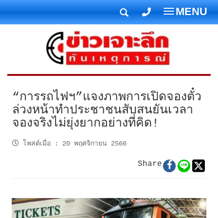
MENU
T
o
g
g
l
e
n
“การรถไฟฯ”แจงภาพการเปิดจองตั๋ว
a
ล่วงหน้าทำประชาชนสับสนยันเวลา
v
จองจริงไม่ยุ่งยากอย่างที่คิด!
i
g
โพสต์เมื่อ
:
20 พฤศจิกายน 2566
a
t
Share
i
o
n