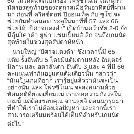
50 ไม่ให้ทีมตกเป็นรอง โฟรซิโนเน ในเกมลีก
นัดรองสุดท้ายของฤดูกาลเมื่อวันอาทิตย์ที่ผ่าน
มา ก่อนที่ คริสซ์ตอฟ ปิออนเท็ค กับ ซูโซ จะ
ช่วยกันทำคนละประตูในนาทีที่ 57 และ 66
ช่วยให้ “ปิศาจแดงดำ” เปิดบ้านคว้าชัย 2-0 ยัง
มีลุ้นโควต้า ยูฟ่า แชมเปี้ยนส์ ลีก จนถึงเกมนัด
สุดท้ายในช่วงสุดสัปดาห์หน้า
นายใหญ่ “ปิศาจแดงดำ” ซึ่งเวลานี้มี 65
แต้ม รั้งอันดับ 5 โดยมีแต้มตามหลัง อินเตอร์
มิลาน และ อตาลันตา อันดับ 3 และ 4 ที่มี 66
คะแนนเท่ากันอยู่แค่แต้มเดียวนั้น กล่าวว่า
“มันเป็นเกมที่ยาก เรารู้อยู่แล้วว่ามันจะเป็น
อย่างนั้น และ โฟรซิโนเน จะลงสนามด้วย
ทัศนคติที่ยอดเยี่ยมแน่ เราเจอความกังวลใน
เกมนี้ แต่ต้องขอบคุณ จานลุยจิ ดอนนารุมมา
ที่ทำให้เราไม่ต้องเจอปัญหา และจากนี้เรา
สามารถเตรียมพร้อมได้เต็มที่สำหรับเกมนัด
ต่อไป”