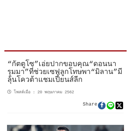
“กัตตูโซ”เอ่ยปากขอบคุณ“ดอนนา
รุมมา”ที่ช่วยเซฟลูกโทษพา“มิลาน”มี
ลุ้นโควต้าแชมเปี้ยนส์ลีก
โพสต์เมื่อ
:
20 พฤษภาคม 2562
Share