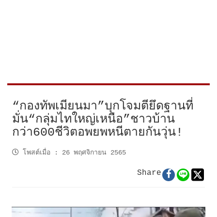
“กองทัพเมียนมา”บุกโจมตียึดฐานที่
มั่น“กลุ่มไทใหญ่เหนือ”ชาวบ้าน
กว่า600ชีวิตอพยพหนีตายกันวุ่น!
โพสต์เมื่อ
:
26 พฤศจิกายน 2565
Share