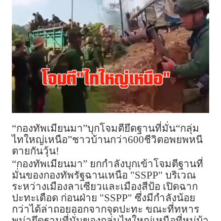
“กองทัพเมียนมา”บุกโจมตียึดฐานที่มั่น“กลุ่ม
ไทใหญ่เหนือ”ชาวบ้านกว่า600ชีวิตอพยพหนี
ตายกันวุ้น!
“กองทัพเมียนมา” ยกกำลังบุกเข้าโจมตีฐานที่
มั่นของกองทัพรัฐฉานเหนือ "SSPP" บริเวณ
ระหว่างเมืองลาเซียวและเมืองสีป้อ เปิดฉาก
ปะทะเดือด ก่อนฝ่าย "SSPP" ซึ่งมีกำลังน้อย
กว่าได้ล่าถอยออกจากจุดปะทะ ขณะที่ทหาร
พม่ายึดฐานที่มั่นของกลุ่มไทใหญ่เหนือที่หมู่บ้า