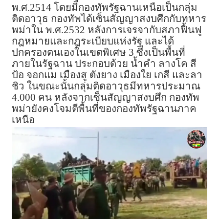
พ.ศ.2514 โดยมีกองทัพรัฐฉานเหนือเป็นกลุ่ม
ติดอาวุธ กองทัพได้เซ็นสัญญาสงบศึกกับทหาร
พม่าใน พ.ศ.2532 หลังการเจรจากับสภาฟื้นฟู
กฎหมายและกฎระเบียบแห่งรัฐ และได้
ปกครองตนเองในเขตพิเศษ 3 ซึ่งเป็นพื้นที่
ภายในรัฐฉาน ประกอบด้วย น้ำคำ ลางโค สี
ป้อ จอกแม เมืองสู ตังยาง เมืองใย เกสี และลา
ชิว ในขณะนั้นกลุ่มติดอาวุธมีทหารประมาณ
4.000 คน หลังจากเซ็นสัญญาสงบศึก กองทัพ
พม่ายังคงโจมตีพื้นที่ของกองทัพรัฐฉานภาค
เหนือ