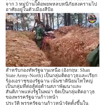
จาก 3 หมู่บ้านได้อพยพหลบหนีภัยสงครามไป
อาศัยอยู่ในตัวเมืองสีป้อ
สำหรับกองทัพรัฐฉานเหนือ (อังกฤษ: Shan
State Army-North) เป็นกลุ่มติดอาวุธและเรียก
ร้องเอราชของรัฐฉาน เน้นชาตินิยมไทใหญ่
เป็นกลุ่มที่ต่อสู้ต่อต้านสภาพัฒนาและ
สันติภาพแห่งรัฐในพม่า จัดเป็นกลุ่มติดอาวุธ
ของพรรครัฐฉานก้าวหน้า
ประวัติ พรรครัฐฉานก้าวหน้าจัดตั้งขึ้นใน