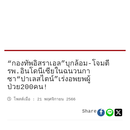
“กองทัพอิสราเอล”บุกล้อม-โจมตี
รพ.อินโดนีเซียในฉนวนกา
ซา“ปาเลสไตน์”เร่งอพยพผู้
ป่วย200คน!
โพสต์เมื่อ
:
21 พฤศจิกายน 2566
Share