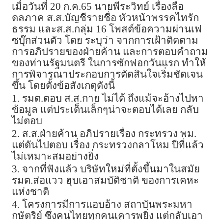
เมื่อวันที่ 20 ก.ค.65 นายพีระวิทย์ เรื่องลือ
ดลภาค ส.ส.บัญชีรายชื่อ หัวหน้าพรรคไทรัก
ธรรม และส.ส.กลุ่ม 16 โพสต์ข้อความผ่านเฟ
ซบุ๊กส่วนตัว โดย ระบุว่า จากการเฝ้าติดตาม
การอภิปรายของฝ่ายค้าน และการตอบคำถาม
ของท่านรัฐมนตรี ในการซักฟอกวันแรก ทำให้
การพิจารณาประกอบการตัดสินใจเริ่มชัดเจน
ขึ้น โดยตั้งข้อสังเกตุดังนี้
1. รมต.ตอบ ส.ส.กาย ไม่ได้ ถึงแม้จะอ้างไปหา
ข้อมูล แต่ประเด็นเล็กๆน่าจะตอบได้เลย กลับ
ไม่ตอบ
2. ส.ส.ฝ่ายค้าน อภิปรายเรื่อง กระทรวง พม.
แต่ดันไปตอบ เรื่อง กระทรวงกลาโหม ปีที่แล้ว
ไม่เหมาะสมอย่างยิ่ง
3. จากที่ฟังแล้ว บริษัทใหม่ที่ตั้งขึ้นมาในสมัย
รมต.ส่อแวว ฮุบเอาสมบัติชาติ ของการเคหะ
แห่งชาติ
4. โครงการมีการแอบอ้าง สถาบันพระมหา
กษัตริย์ ซึ่งคนไทยทุกคนเคารพยิ่ง แต่กลับเอา