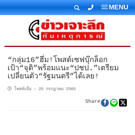
MENU
T
o
g
g
l
e
n
“กลุ่ม16”ฮึ่ม!โพสต์เซฟบุ๊กล็อก
a
เป้า“จุติ”พร้อมแนะ“ปชป.”เตรียม
v
เปลี่ยนตัว“รัฐมนตรี”ได้เลย!
i
g
โพสต์เมื่อ
:
20 กรกฎาคม 2565
a
t
Share
i
o
n