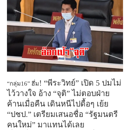
! “พีระวิทย์” เปิด 5 ปมไม่
“กลุ่ม16” ฮึ่ม
ไว้วางใจ อ้าง “จุติ” ไม่ตอบฝ่าย
ค้านเมื่อคืน เดินหนีไปดื้อๆ เย้ย
“ปชป.” เตรียมเสนอชื่อ “รัฐมนตรี
คนใหม่” มาแทนได้เลย