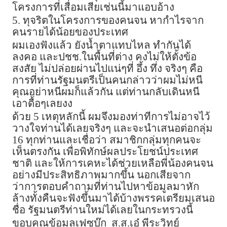
โครงการที่เสื่อมเสียเช่นนี้มาแอบอ้าง
5. ทุจริตในโครงการของคนจน หากำไรจาก
คนรายได้น้อยของประเทศ
ผมเองฟังแล้ว ยังน้ำตาแทบไหล ทำกันได้
ลงคอ และปชช.ในพื้นที่ต่าง คงไม่ให้ตั้งข้อ
สงสัย ไม่ปล่อยผ่านไปแน่ๆที่ อึ้ง ทึ่ง จริงๆ คือ
การที่ท่านรัฐมนตรีเป็นคนกล่าวว่าผมไม่หนี
คุณอย่าหนีผมก็แล้วกัน แต่ท่านกลับเดินหนี
เอาดื้อๆเลยงง
ด้วย 5 เหตุหลักนี้ ผมจึงมองท่าทีการไม่อาจไว้
วางใจท่านได้เลยจริงๆ และจะนำเสนอต่อกลุ่ม
16 ทุกท่านและเชื่อว่า สมาชิกกลุ่มทุกคนจะ
เห็นตรงกัน เพื่อพิทักษ์ผลประโยชน์ประเทศ
ชาติ และให้การเคหะได้ช่วยเหลือพี่น้องคนจน
อย่างมีประสิทธิภาพมากขึ้น นอกเสียจาก
ว่าการตอบคำถามที่ท่านไปหาข้อมูลมาหัก
ล้างทั้งคืนจะฟังขึ้นมาได้บ้างพรรคเตรียมเสนอ
ชื่อ รัฐมนตรีท่านใหม่ได้เลยในกระทรวงนี้
ขอบคุณข้อมูลเฟซบุ๊ก ส.ส.เอ๋ พีระวิทย์