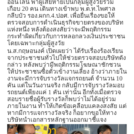
ออนไลน์ พาผู้เสียหายเป็นกลุ่มผู้สูงวัยรวม
เกือบ 20 คน เดินทางเข้าพบ พ.ต.ท.ไพศาล
กลีบบัว รอง.ผกก.4.ปอศ. เพื่อยื่นเรื่องขอให้
ตรวจสอบการดำเนินธุรกิจขายตรงของบริษัท
แห่งหนึ่ง หลังต้องสงสัยว่าจะมีพฤติกรรม
กระทำผิดเกี่ยวกับการหลอกลวงเงินประชาชน
โดยเฉพาะกลุ่มผู้สูงวัย
น.ส.กฤษอนงค์ เปิดเผยว่า ได้รับเรื่องร้องเรียน
จากประชาชนทั่วไปให้ช่วยตรวจสอบบริษัทดัง
กล่าว หลังพบว่ามีพฤติกรรมโฆษณาชักชวน
ให้ประชาชนซื้อตั๋วเข้างานเลี้ยง อ้างว่าภายใน
งานจะมีการจับรางวัลแจกรถยนต์ จำนวน 10
คัน แต่ในวันงานจริง กลับมีการจับรางวัลมอบ
รถยนต์เพียงแค่ 1 คัน เท่านั้น อีกทั้งเมื่อตรวจ
สอบรายชื่อผู้รับรางวัลก็พบว่าไม่ได้อยู่ร่วม
ภายในงาน ทำให้เกิดข้อเคลือบแคลงสงสัย แต่
หากมีการแจกรางวัลจริง ก็อยากขอให้ทาง
บริษัทนำเอกสารหลักฐานออกมาชี้แจง