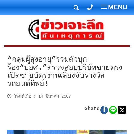
MENU
T
o
g
g
l
e
n
“กลุ่มผู้สูงอายุ”รวมตัวบุก
a
ร้อง“ปอศ.”ตรวจสอบบริษัทขายตรง
v
เปิดขายบัตรงานเลี้ยงจับรางวัล
i
รถยนต์ทิพย์!
g
a
โพสต์เมื่อ
:
14 มีนาคม 2567
t
i
Share
o
n