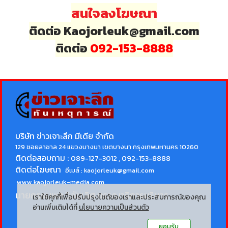
สนใจลงโฆษณา
ติดต่อ Kaojorleuk@gmail.com
ติดต่อ
092-153-8888
บริษัท ข่าวเจาะลึก มีเดีย จำกัด
129 ซอยลาซาล 24 แขวงบางนา เขตบางนา กรุงเทพมหานคร 10260
ติดต่อสอบถาม :
089-127-3012 , 092-153-8888
ติดต่อโฆษณา
อีเมล์ :
kaojorleuk@gmail.com
www.kaojorleuk-media.com
นายกรธนพล วิลัยเลิศ
บรรณาธิการบริหาร
เราใช้คุกกี้เพื่อปรับปรุงไซต์ของเราและประสบการณ์ของคุณ
อ่านเพิ่มเติมได้ที่
นโยบายความเป็นส่วนตัว
ยอมรับ