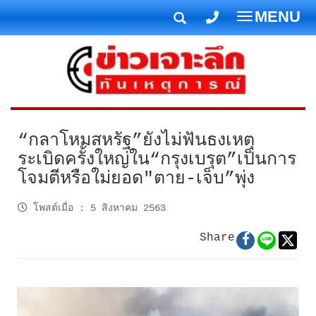
MENU
T
o
g
g
l
e
n
“กลาโหมสหรัฐ”ยังไม่ฟันธงเหตุ
a
ระเบิดครั้งใหญ่ใน“กรุงเบรุต”เป็นการ
v
โจมตีหรือใม่ยอด"ตาย-เจ็บ”พุ่ง
i
g
โพสต์เมื่อ
:
5 สิงหาคม 2563
a
t
Share
i
o
n