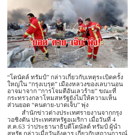
“โดนัดล์ ทรัมป์” กล่าวเกี่ยวกับเหตุระเบิดครั้ง
ใหญ่ใน “กรุงเบรุต” เมืองหลวงของเลบานอน
อาจมาจาก “การโจมตีอันเลวร้าย” ขณะที่
กระทรวงกลาโหมสหรัฐยังไม่ให้ความเห็น
ส่วนยอด “คนตาย-บาดเจ็บ” พุ่ง
สำนักข่าวต่างประเทศรายงานจากกรุง
วอชิงตัน ประเทศสหรัฐอเมริกา เมื่อวันที่ 4
ส.ค.63 ว่าประธานาธิบดีโดนัลด์ ทรัมป์ ผู้นำ
สหรัฐ กล่าวเมื่อวันอังคาร เกี่ยวกับสถานการณ์