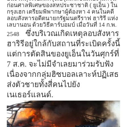
ก่อนศาลพิเศษของสหประชาชาติ ( ยูเอ็น ) ใน
กรุงเฮก เตรียมพิพากษาผู้ต้องหา 4 คนในคดี
ลอบสังหารอดีตนายกรัฐมนตรีราฟ ฮาริรี แห่ง
เลบานอน ด้วยวิธีคาร์บอมบ์ เมื่อวันที่ 14 ก.พ.
ซึ่งบริเวณเกิดเหตุลอบสังหาร
2548
ฮาริรีอยู่ใกล้กับสถานที่ระเบิดครั้งนี้
แต่การตัดสินของยูเอ็นในวันศุกร์ที่
7 ส.ค. จะไม่มีจำเลยมาร่วมรับฟัง
เนื่องจากกลุ่มฮิซบอลเลาะห์ปฏิเสธ
ส่งตัวชายทั้งสี่คนไปยัง
เนเธอร์แลนด์.