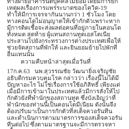
ทางฝ่ายอาคารนิติบุคคลไม่ยอมโดยมีการยก
เหตุผลเรื่องการแพร่ระบาดของโควิด-19
ทำให้มีการเจรจากันนานกว่า 1 ชั่วโมง โดย
ทางคอนโดไม่อนุญาตให้เข้ากักตัวเพราะหาก
มีการติดเชื้อจะส่งผลต่อคนที่อยู่ภายในคอนโด
ทั้งหมด สุดท้าย ผู้แทนสถานทูตเอสโตเนีย
ประสานไปยังกระทรวงการต่างประเทศเพื่อให้
ช่วยจัดสถานที่พักให้ และยินยอมย้ายไปพักที่
อื่นแทนนั้น
ความคืบหน้าล่าสุดเมื่อวันที่
17ก.ค.63
นพ.สุวรรณชัย วัฒนายิ่งเจริญชัย
อธิบดีกรมควบคุมโรค กล่าวว่า เรื่องนี้ไม่ได้มี
ปัญหาอะไร ไม่ใช่เรื่องการใช้อภิสิทธิ์ เพียงแต่
เมื่อมีการเข้ามาในประเทศแล้วมีการสั่งให้ไป
กักตัวยังที่พำนักของสถานทูต ซึ่งบังเอิญว่าที่
พำนักของท่านนี้เป็นคอนโดมีเนียม ดังนั้นจึง
ต้องปรับมาเป็นการกักตัวที่สเต็จควอรันทีน
และดำเนินการตามมาตรการของสเต็จควอรัน
ทีนต่อไป ซึ่งตามมาตรฐานจะมีการตรวจหา