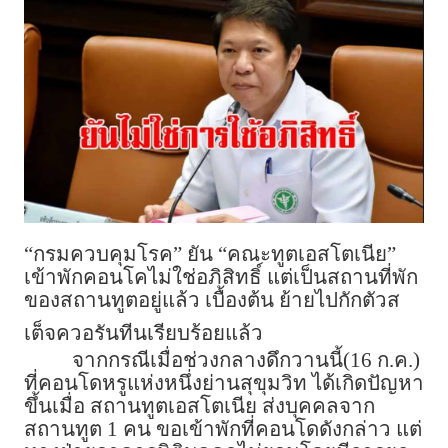
“กรมควบคุมโรค” ยัน “คณะทูตเอสโตเนีย”
เข้าพักคอนโคไม่ใช่อภิสิทธิ์ แต่เป็นสถานที่พัก
ของสถานทูตอยู่แล้ว เบื้องต้น ย้ายไปกักตัวส
เต็จควอรันทีนเรียบร้อยแล้ว
จากกรณีเมื่อช่วงกลางดึกวานนี้(16 ก.ค.)
ที่คอนโดหรูแห่งหนึ่งย่านสุขุมวิท ได้เกิดปัญหา
ขึ้นเมื่อ สถานทูตเอสโตเนีย ส่งบุคคลจาก
สถานทูต 1 คน ขอเข้าพักที่คอนโดดังกล่าว แต่