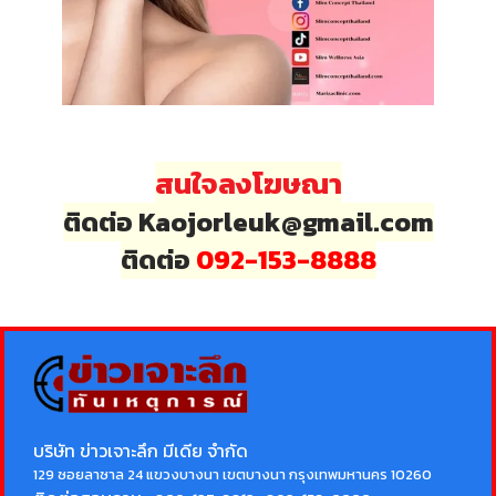
สนใจลงโฆษณา
ติดต่อ Kaojorleuk@gmail.com
ติดต่อ
092-153-8888
บริษัท ข่าวเจาะลึก มีเดีย จำกัด
129 ซอยลาซาล 24 แขวงบางนา เขตบางนา กรุงเทพมหานคร 10260