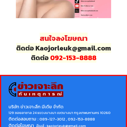
สนใจลงโฆษณา
ติดต่อ Kaojorleuk@gmail.com
ติดต่อ
092-153-8888
บริษัท ข่าวเจาะลึก มีเดีย จำกัด
129 ซอยลาซาล 24 แขวงบางนา เขตบางนา กรุงเทพมหานคร 10260
ติดต่อสอบถาม :
089-127-3012 , 092-153-8888
ติดต่อโฆษณา
อีเมล์ :
kaojorleuk@gmail.com