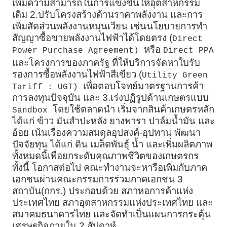
เพิ่มความสามารถในการแข่งขันให้อุตสาหกรรม
เดิม 2.ปรับโครงสร้างด้านราคาพลังงาน และการ
เพิ่มสัดส่วนพลังงานหมุนเวียน เช่นนโยบายการทำ
สัญญาซื้อขายพลังงานไฟฟ้าได้โดยตรง (
Direct
หรือ
Power Purchase Agreement)
Direct PPA
และโครงการของภาครัฐ ที่ให้บริการจัดหาใบรับ
รองการซื้อพลังงานไฟฟ้าสีเขียว (
Utility Green
เพื่อตอบโจทย์มาตรฐานการค้า
Tariff : UGT)
การลงทุนปัจจุบัน และ 3.เร่งปฏิรูปด้านเกษตรแบบ
โดยใช้ตลาดนำ เริ่มจากสินค้าเกษตรหลัก
Sandbox
ได้แก่ ข้าว มันสำปะหลัง ยางพารา ปาล์มน้ำมัน และ
อ้อย เน้นเรื่องความสมดุลอุปสงค์-อุปทาน พัฒนา
ปัจจัยทุน ได้แก่ ดิน เมล็ดพันธุ์ น้ำ และเพิ่มผลิตภาพ
ทั้งหมดนี้เพื่อยกระดับคุณภาพชีวิตของเกษตรกร
ทั้งนี้ โอกาสต่อไป คณะทำงานจะหารือเพิ่มกับภาค
เอกชนผ่านคณะกรรมการร่วมภาคเอกชน 3
สถาบัน(กกร.) ประกอบด้วย สภาหอการค้าแห่ง
ประเทศไทย สภาอุตสาหกรรมแห่งประเทศไทย และ
สมาคมธนาคารไทย
และจัดทำเป็นแผนการกระตุ้น
เศรษฐกิจภายใน 2 สัปดาห์