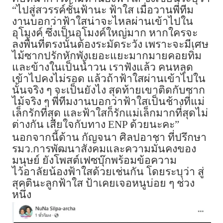
“ไปสู่สวรรค์ชั้นฟ้านะ ฟ้าใส เมื่อวานพี่ทีม
งานบอกว่าฟ้าใสน่าจะไหลผ่านเข้าไปใน
อุโมงค์ ซึ่งเป็นอุโมงค์ใหญ่มาก หากใครจะ
ลงพื้นที่ตรงนั้นต้องระมัดระวัง เพราะจะมีเศษ
ไม้ซากปรักหักพังเยอะแยะมากมายคอยทิ่ม
และข้างในเป็นน้ำวน เราฟังแล้ว คนหลุด
เข้าไปคงไม่รอด แล้วถ้าฟ้าใสผ่านเข้าไปใน
นั้นจริง ๆ จะเป็นยังไง สุดท้ายเขาติดกับซาก
ไม้จริง ๆ พี่ทีมงานบอกว่าฟ้าใสเป็นช้างที่แม่
เล็กรักที่สุด และฟ้าใสก็รักแม่เล็กมากที่สุดไม่
ต่างกัน เสียใจกับทาง
ENP
ด้วยนะคะ”
นอกจากนี้ด้าน กัญจนา ศิลปอาชา ที่ปรึกษา
รมว.การพัฒนาสังคมและความมั่นคงของ
มนุษย์ ยังโพสต์เฟซบุ๊กพร้อมข้อความ
ไว้อาลัยน้องฟ้าใสด้วยเช่นกัน โดยระบุว่า สู่
สุคตินะลูกฟ้าใส ป้าเคยเจอหนูบ่อย ๆ ช่วง
หนึ่ง