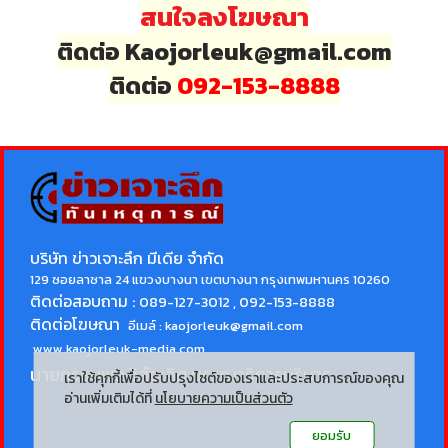
สนใจลงโฆษณา
ติดต่อ Kaojorleuk@gmail.com
ติดต่อ
092-153-8888
บริษัท ข่าวเจาะลึก มีเดีย จำกัด
129 ซอยลาซาล 24 แขวงบางนา เขตบางนา กรุงเทพมหานคร 10260
ติดต่อสอบถาม :
089-127-3012 , 092-153-8888
ติดต่อโฆษณา
อีเมล์ :
kaojorleuk@gmail.com
www.kaojorleuk-media.com
นายกรธนพล วิลัยเลิศ
บรรณาธิการบริหาร
เราใช้คุกกี้เพื่อปรับปรุงไซต์ของเราและประสบการณ์ของคุณ
อ่านเพิ่มเติมได้ที่
นโยบายความเป็นส่วนตัว
ยอมรับ