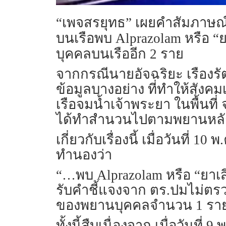
“เพจสรยุทธ” เผยคำสัมภาษณ์
บนเรือพบ Alprazolam หรือ “ย
บุคคลบนเรืออีก 2 ราย
จากกรณีนายอัจฉริยะ เรือง
ข้อมูลบางอย่าง ที่ทำให้สังค
เรือจมน้ำเจ้าพระยา ในพื้นที
ได้ทำสำนวนไปตามพยานหลักฐ
เกี่ยวกับเรื่องนี้ เมื่อวันที
ทำนองว่า
“…พบ Alprazolam หรือ “ยาเส
รับคำชี้แจงจาก ตร.ปมไม่ตรว
ของพยานบุคคลจำนวน 1 ราย 
ทั้งนี้สืบเนื่องจาก เมื่อวันท