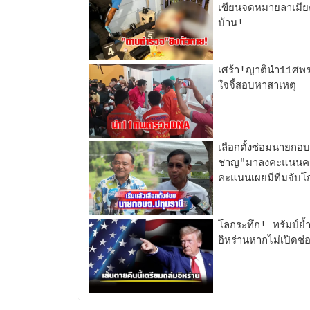
เขียนจดหมายลาเมีย
บ้าน!
เศร้า!ญาตินำ11ศพร
ใจจี้สอบหาสาเหตุ
เลือกตั้งซ่อมนายกอบ
ชาญ"มาลงคะแนนคนแ
คะแนนเผยมีทีมจับโกง
โลกระทึก! ทรัมป์ย้ำ
อิหร่านหากไม่เปิดช่