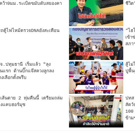
คว้า9มม.ระเบิดขมับดับสยองคา
ชีวิ
ถตู้ไฟไหม้ตรวจDNAยังสะเทือน
“ไฮโ
เข้า
สภาฯ
จ.ปทุมธานี เริ่มแล้ว "ลุง
สู้ไ
รก ด้านบิ๊กแจ๊สควงลูกลง
ปูพื
เลือกตั้งพรึบ
เส้นตาย 2 ทุ่มคืนนี้ เตรียมถล่ม
ปทส.
องแคบฮอร์มุซ
สัตว
100 
ข้าม