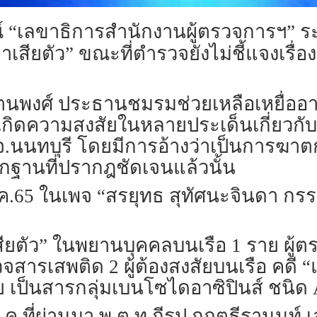
 “เลขาธิการสำนักงานผู้ตรวจการฯ” ระ
าเสียตัว” ขณะที่ตำรวจยังไม่ชี้แจงเรื
รัตนพงศ์ ประธานชมรมช่วยเหลือเหยื่
มเกิดความสงสัยในหลายประเด็นเกี่ยวกับ
่ จ.นนทบุรี โดยมีการอ้างว่าเป็นการฆา
านที่ปรากฎชัดเจนแล้วนั้น
่ 10 พ.ค.65 ในเพจ “สรยุทธ สุทัศนะจินดา ก
ียตัว” ในพยานบุคคลบนเรือ 1 ราย ผู้ตร
จสารเสพติด 2 ผู้ต้องสงสัยบนเรือ คดี
เป็นสารกลุ่มเบนโซไดอาซิปินส์ ชนิด
ี่ 9 พ.ค.ที่ผ่านมา พ.ต.ท.กีรป กฤตธีรานน