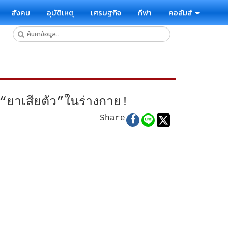
สังคม
อุบัติเหตุ
เศรษฐกิจ
กีฬา
คอลัมส์
ยาเสียตัว”ในร่างกาย!
Share