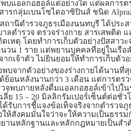
ไม่พบแอลกอฮอล์แต่อย่างใด แต่ผลกา
รกลุ่มเบนโซไดอาซิปินส์ ชนิด Alpra
565 สถานีตำรวจภูธรเมืองนนทบุรี ได้ประ
าบาลตำรวจ ตรวจร่างกาย สารเสพติด แล
ำเกิดเหตุ โดยทำการเก็บตัวอย่างปัสส
น 1 ราย แต่พยานบุคคลที่อยู่ในเรือล
งจากเจ้าตัว ไม่ยินยอมให้ทำการเก็บตัว
วจพบจากตัวอย่างของร่างกายได้นานที่
้ย้อนหลังนานกว่า 3 เดือน แต่การต
วจพบภายหลังดื่มแอลกอฮอล์เข้าไปใน
ย 15 – 20 มิลลิกรัมเปอร์เซ็นต์ต่อชั่
ด้รับการชี้แจงข้อเท็จจริงจากตำรวจภูธ
ห้สังคมมั่นใจว่าจะให้ความเป็นธรรมกับท
ถือพยานหลักฐานและหลักกฎหมายเป็นสำ