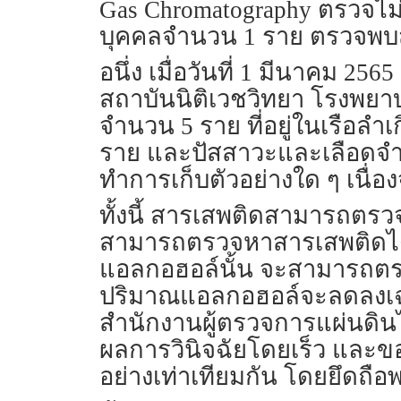
Gas Chromatography ตรวจ
บุคคลจำนวน 1 ราย ตรวจพบสา
อนึ่ง เมื่อวันที่ 1 มีนาคม 2
สถาบันนิติเวชวิทยา โรงพย
จำนวน 5 ราย ที่อยู่ในเรือล
ราย และปัสสาวะและเลือดจำนว
ทำการเก็บตัวอย่างใด ๆ เนื่อ
ทั้งนี้ สารเสพติดสามารถตร
สามารถตรวจหาสารเสพติดได
แอลกอฮอล์นั้น จะสามารถตร
ปริมาณแอลกอฮอล์จะลดลงเฉลี่
สำนักงานผู้ตรวจการแผ่นดินไ
ผลการวินิจฉัยโดยเร็ว และขอใ
อย่างเท่าเทียมกัน โดยยึด