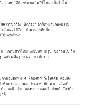
ต”จากเหตุ“คีย์บอร์ดระเบิด”ชี้ไม่น่าเป็นไปได้!
ซสาว”บุกร้อง“บิ๊กก้อง”เอาผิดพงส.กองปราบฯ
ข่ายผิดม.157เป่าสำนวน“อดีตบิ๊ก
”ตุ๋น25ล้าน!
ม่ได้ นักตบสาวไทยแพ้ญี่ปุ่นหมดรูป ขอกลับไปเริ่ม
้นฐานสร้างทีมลูกยางจากระดับล่าง
ตามจับยกทีม 4 ผู้ต้องหาแก๊งอินเดีย ลอบส่ง
์ป่าคุ้มครองออกนอกประเทศ ยึดเต่าดาวอินเดีย
ตัว-ชะนี-ค่าง หลังขยายผลเครือข่ายค้าสัตว์ป่า
ชาติ