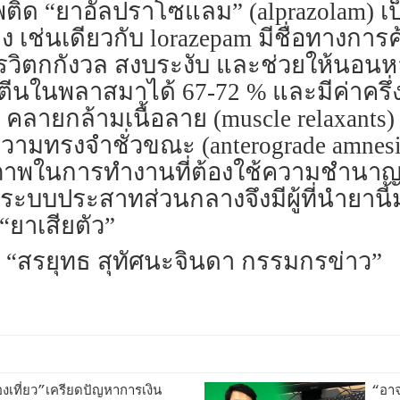
ิด “ยาอัลปราโซแลม” (alprazolam) เป็น
เช่นเดียวกับ lorazepam มีชื่อทางการค
รวิตกกังวล สงบระงับ และช่วยให้นอนหลั
ีนในพลาสมาได้ 67-72 % และมีค่าครึ่งชี
่น คลายกล้ามเนื้อลาย (muscle relaxants
สียความทรงจำชั่วขณะ (anterograde am
าพในการทำงานที่ต้องใช้ความชำนาญ 
ต่อระบบประสาทส่วนกลางจึงมีผู้ที่นำยาน
 “ยาเสียตัว”
 “สรยุทธ สุทัศนะจินดา กรรมกรข่าว”
เที่ยว”เครียดปัญหาการเงิน
“อาจ