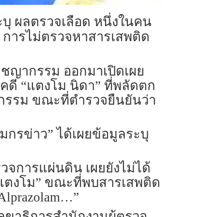
บุ ผลตรวจเลือด หนึ่งในคน
่อง การไม่ตรวจหาสารเสพติด
ออาชญากรรม ออกมาเปิดเผย
คดี “แตงโม นิดา” ที่พลัดตก
ตกรรม ขณะที่ตำรวจยืนยันว่า
รรมกรข่าว” ได้เผยข้อมูลระบุ
วจการแผ่นดิน เผยยังไม่ได้
 “แตงโม” ขณะที่พบสารเสพติด
 Alprazolam…”
ท์ เลขาธิการสำนักงานผู้ตรวจ