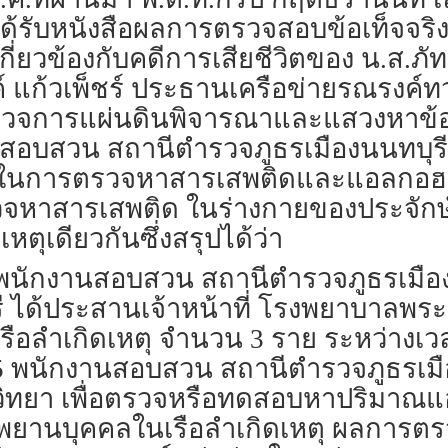
ได้รับหนังสือผลการตรวจสอบข้อเท็จจริ
่ยวข้องกับคดีการเสียชีวิตของ น.ส.ภัท
 แก้วเพ็ชร์ ประธานเครือข่ายรณรงค์ท
ห้ผู้ตรวจการแผ่นดินพิจารณาและแสวงหา
นสอบสวน สถานีตำรวจภูธรเมืองนนทบุรี
ติในการตรวจหาสารเสพติดและแอลกอฮอ
หาสารเสพติด ในร่างกายของประจักษ์พ
หตุเดียวกันซึ่งสรุปได้ว่า
2565 พนักงานสอบสวน สถานีตำรวจภูธรเม
 ได้ประสานเจ้าหน้าที่ โรงพยาบาลพระนั
รือลำเกิดเหตุ จำนวน 3 ราย ระหว่างเวล
565 พนักงานสอบสวน สถานีตำรวจภูธรเมือ
วชวิทยา เพื่อตรวจหรือทดสอบหาปริมา
านบุคคลในเรือลำเกิดเหตุ ผลการตรวจพ