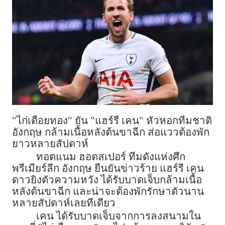
"ไก่เดือยทอง" ยัน "แฮร์รี เคน" หัวหอกทีมชาติ
อังกฤษ กล้ามเนื้อหลังต้นขาฉีก ส่อแววต้องพัก
ยาวหลายสัปดาห์
ทอตแนม ฮอตสเปอร์ ทีมดังแห่งศึก
พรีเมียร์ลีก อังกฤษ ยืนยันข่าวร้าย แฮร์รี เคน
ดาวยิงตัวความหวัง ได้รับบาดเจ็บกล้ามเนื้อ
หลังต้นขาฉีก และน่าจะต้องพักรักษาตัวนาน
หลายสัปดาห์เลยทีเดียว
เคน ได้รับบาดเจ็บจากการลงสนามใน