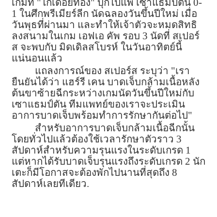
เกมที่ "ไก่เดือยทอง" บุกไปแพ้ เซาแธมป์ตัน 0-
1 ในศึกพรีเมียร์ลีก นัดฉลองวันขึ้นปีใหม่ เมื่อ
วันพุธที่ผ่านมา และทำให้เจ้าตัวจะหมดสิทธิ
ลงสนามในเกม เอฟเอ คัพ รอบ 3 นัดที่ สเปอร์
ส จะพบกับ มิดเดิลสโบรห์ ในวันอาทิตย์นี้
แน่นอนแล้ว
แถลงการณ์ของ สเปอร์ส ระบุว่า "เรา
ยืนยันได้ว่า แฮร์รี เคน บาดเจ็บกล้ามเนื้อหลัง
ต้นขาซ้ายฉีกระหว่างเกมนัดวันขึ้นปีใหม่กับ
เซาแธมป์ตัน ทีมแพทย์ของเราจะประเมิน
อาการบาดเจ็บพร้อมทำการรักษากันต่อไป"
สำหรับอาการบาดเจ็บกล้ามเนื้อฉีกนั้น
โดยทั่วไปแล้วต้องใช้เวลารักษาตัวราว 3
สัปดาห์สำหรับความรุนแรงในระดับเกรด 1
แต่หากได้รับบาดเจ็บรุนแรงถึงระดับเกรด 2 นัก
เตะก็มีโอกาสจะต้องพักไปนานที่สุดถึง 8
สัปดาห์เลยทีเดียว.