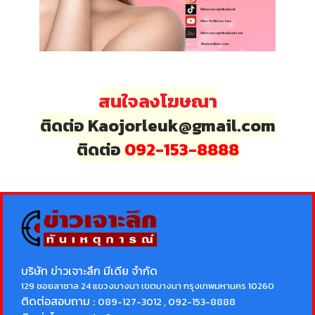
สนใจลงโฆษณา
ติดต่อ Kaojorleuk@gmail.com
ติดต่อ
092-153-8888
บริษัท ข่าวเจาะลึก มีเดีย จำกัด
129 ซอยลาซาล 24 แขวงบางนา เขตบางนา กรุงเทพมหานคร 10260
ติดต่อสอบถาม :
089-127-3012 , 092-153-8888