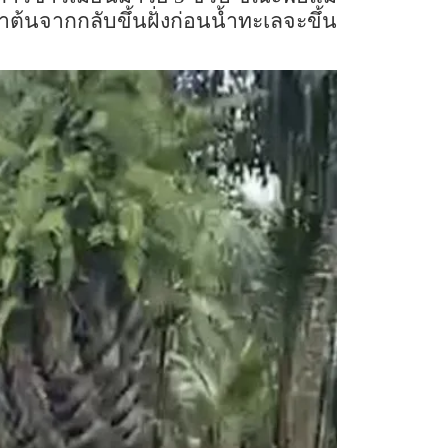
าต้นจากกลับขึ้นฝั่งก่อนน้ำทะเลจะขึ้น