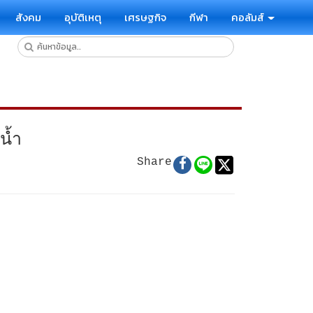
สังคม
อุบัติเหตุ
เศรษฐกิจ
กีฬา
คอลัมส์
น้ำ
Share