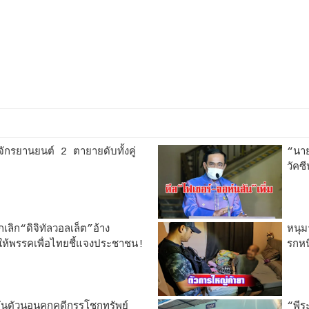
จักรยานยนต์ 2 ตายายดับทั้งคู่
“นาย
วัคซ
กเลิก“ดิจิทัลวอลเล็ต”อ้าง
หนุม
มให้พรรคเพื่อไทยชี้แจงประชาชน!
รกหน
กันตัวนอนคุกคดีกรรโชกทรัพย์
“พีร