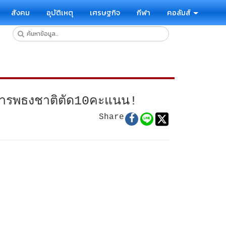
สังคม
อุบัติเหตุ
เศรษฐกิจ
กีฬา
คอลัมส์
งเคารพธงชาติตัด10คะแนน!
Share