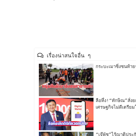
เรื่องน่าสนใจอื่น ๆ
กระบะเมาซิ่งชนท้าย
ลือหึ่ง!“ทักษิณ”สั่งย
เศรษฐกิจไม่ดีเตรีย
“เจ๊พัช”ไร้ญาติประ