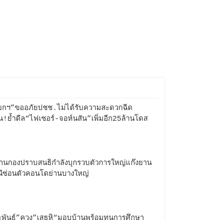
กฯ”ขออภัยปชช.ไม่ได้รับความสะดวกฉีด
ีน!ย้ำดีล“ไฟเซอร์-จอห์นสัน”เพิ่มอีก25ล้านโดส
านกองปราบสนธิกำลังบุกรวบตัวการใหญ่แก๊งยาน
ีซ่อนตัวคอนโดย่านบางใหญ่
ะพันธุ์”ควง”เสธหิ“มอบบ้านพร้อมทุนการศึกษา