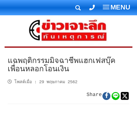
MENU
T
o
g
g
l
e
n
แฉพฤติกรรมมิจฉาชีพแฮกเฟสบุ๊ค
a
เพื่อนหลอกโอนเงิน
v
i
โพสต์เมื่อ
:
29 พฤษภาคม 2562
g
Share
a
t
i
o
n