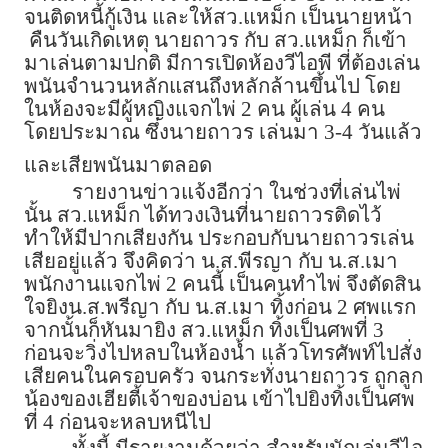
จนติดหนี้กู้เงิน และให้สว.แหม็ก เป็นนายหน้า
คืนวันเกิดเหตุ นายถาวร กับ สว.แหม็ก ก็เข้า
มาเล่นตามปกติ มีการเปิดห้องวีไอพี ที่ต้องเล่น
พนันจำนวนหลักแสนถึงหลักล้านขึ้นไป โดย
ในห้องจะมีผู้หญิงแจกไพ่ 2 คน ผู้เล่น 4 คน
โดยประมาณ ซึ่งนายถาวร เล่นมา 3-4 วันแล้ว
และเสียพนันมาตลอด
รายงานข่าวแจ้งอีกว่า ในช่วงที่เล่นไพ่
นั้น สว.แหม็ก ได้ทวงเงินที่นายถาวรติดไว้
ทำให้มีปากเสียงกัน ประกอบกับนายถาวรเล่น
เสียอยู่แล้ว จึงคิดว่า น.ส.พีรญา กับ น.ส.เมา
พนักงานแจกไพ่ 2 คนนี้ เป็นคนทำไพ่ จึงตัดสิน
ใจยิงน.ส.พรีญา กับ น.ส.เมา ทิ้งก่อน 2 ศพแรก
จากนั้นก็หันมายิง สว.แหม็ก ทิ้งเป็นศพที่ 3
ก่อนจะวิ่งไปหลบในห้องน้ำ แล้วโทรศัพท์ไปสั่ง
เสียคนในครอบครัว จนกระทั่งนายถาวร ถูกลูก
น้องของเฮียตี้เจ้าของบ่อน เข้าไปยิงทิ้งเป็นศพ
ที่ 4 ก่อนจะหลบหนีไป
ทั้งนี้ มีรายงานด้วยว่า สำหรับนักเล่นวีไอ