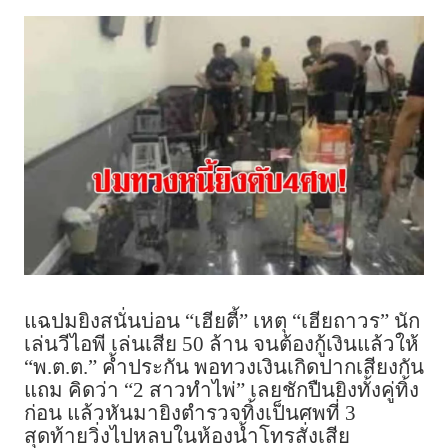
แฉปมยิงสนั่นบ่อน “เฮียตี้” เหตุ “เฮียถาวร” นัก
เล่นวีไอพี เล่นเสีย 50 ล้าน จนต้องกู้เงินแล้วให้
“พ.ต.ต.” ค้ำประกัน พอทวงเงินเกิดปากเสียงกัน
แถม คิดว่า “2 สาวทำไพ่” เลยชักปืนยิงทั้งคู่ทิ้ง
ก่อน แล้วหันมายิงตำรวจทิ้งเป็นศพที่ 3
สุดท้ายวิ่งไปหลบในห้องน้ำโทรสั่งเสีย