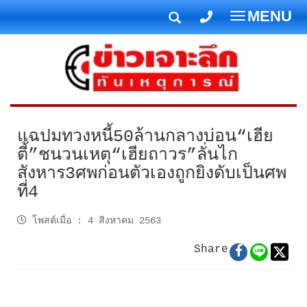
MENU
T
o
g
g
l
e
n
แฉปมทวงหนี้50ล้านกลางบ่อน“เฮีย
a
ตี้”ชนวนเหตุ“เฮียถาวร”ลั่นไก
v
สังหาร3ศพก่อนตัวเองถูกยิงดับเป็นศพ
i
ที่4
g
a
โพสต์เมื่อ
:
4 สิงหาคม 2563
t
i
Share
o
n