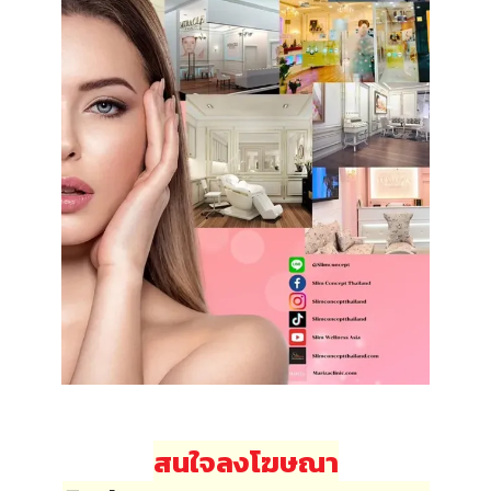
สนใจลงโฆษณา