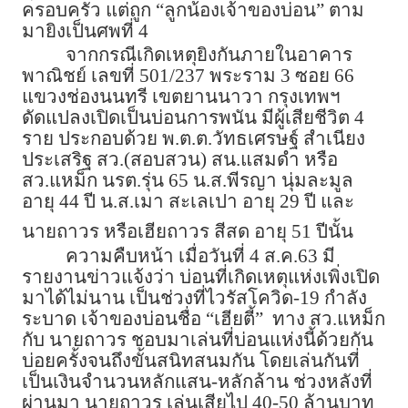
ครอบครัว แต่ถูก “ลูกน้องเจ้าของบ่อน” ตาม
มายิงเป็นศพที่ 4
จากกรณีเกิดเหตุยิงกันภายในอาคาร
พาณิชย์​ เลขที่​ 501/237​ พระราม 3 ซอย 66​
แขวงช่องนนทรี​ เขตยานนาวา กรุงเทพฯ
ดัดแปลงเปิดเป็นบ่อนการพนัน มีผู้เสียชีวิต 4
ราย ประกอบด้วย​ พ.ต.ต.วัทธเศรษฐ์ สำเนียง
ประเสริฐ สว.(สอบสวน) สน.แสมดำ หรือ
สว.แหม็ก นรต.รุ่น 65 น.ส.พีรญา นุ่มละมูล
อายุ 44 ปี น.ส.เมา สะเลเปา อายุ 29 ปี และ
นายถาวร หรือเฮียถาวร สีสด อายุ 51 ปีนั้น
ความคืบหน้า เมื่อวันที่ 4 ส.ค.63 มี
รายงานข่าวแจ้งว่า บ่อนที่เกิดเหตุแห่งเพิ่งเปิด
มาได้ไม่นาน เป็นช่วงที่ไวรัสโควิด-19 กำลัง
ระบาด เจ้าของบ่อนชื่อ “เฮียตี้” ทาง สว.แหม็ก
กับ นายถาวร ชอบมาเล่นที่บ่อนแห่งนี้ด้วยกัน
บ่อยครั้งจนถึงขั้นสนิทสนมกัน โดยเล่นกันที่
เป็นเงินจำนวนหลักแสน-หลักล้าน ช่วงหลังที่
ผ่านมา นายถาวร เล่นเสียไป 40-50 ล้านบาท