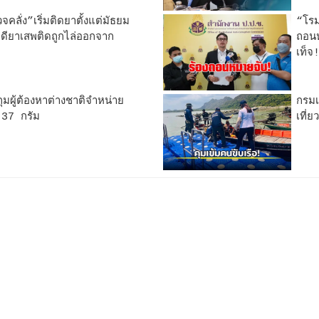
คลั่ง”เริ่มติดยาตั้งแต่มัธยม
“โรม
คดียาเสพติดถูกไล่ออกจาก
ถอนห
เท็จ
มผู้ต้องหาต่างชาติจำหน่าย
กรมเ
.37 กรัม
เที่