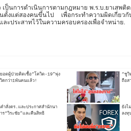
่าว เป็นการดำเนินการตามกฎหมาย พ.ร.บ.ยาเสพต
้งแต่สองคนขึ้นไป เพื่อกระทำความผิดเกี่ยวกั
จิตและประสาทไว้ในความครอบครองเพื่อจำหน่าย.
ยอดผู้ป่วยติดเชื้อ“โควิด-19”พุ่ง
“ชูว
วิตกว่า1พันคนแล้ว!
ถือส
คำสั่งตร.และประกาศสำนักนา
ยังไ
ร“วิระชัย”และคืนสิทธิ
ลงทุ