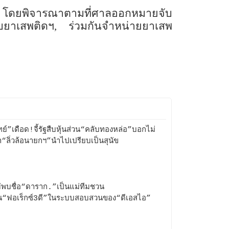
ิด โดยพิจารณาตามที่ศาลออกหมายจับ
บยาเสพติดฯ
,
ร่วมกันจำหน่ายยาเสพ
ิทย์”เดือด!จี้รัฐสืบหุ้นส่วน“คลับทองหล่อ”บอกไม่
า“ลิ่วล้อนายกฯ”นำไปเปรียบเป็นสุนัข
ม่พบชื่อ“ดาราก.”เป็นแม่ทีมชวน
น“ฟอเร็กซ์3ดี”ในระบบสอบสวนของ“ดีเอสไอ”