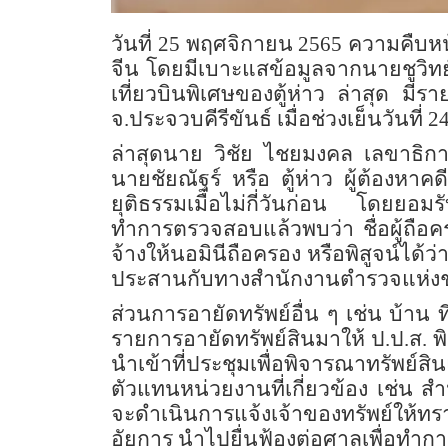
วันที่ 25 พฤศจิกายน 2565 ความคืบหน
จีน โดยมีเบาะแสข้อมูลจากนายชูวิทย์ 
เที่ยวบินพิเศษของตู้ห่าว ล่าสุด มีรา
จ.ประจวบคีรีขันธ์ เมื่อช่วงเย็นวันที่ 
ล่าสุดนาย วิชัย ไชยมงคล เลขาธิการ 
นายชัยณัฐร์ หรือ ตู้ห่าว ผู้ต้องหาค
ยุติธรรมเมื่อไม่กี่วันก่อน โดยยอมรั
ทำการตรวจสอบแล้วพบว่า ชื่อผู้ถือค
จ้างให้นอมินีถือครอง หรือพิสูจน์ได้
ประสานกับทางสำนักงานตำรวจแห่งช
ส่วนการอายัดทรัพย์อื่น ๆ เช่น บ้าน 
รายการอายัดทรัพย์สินมาให้ ป.ป.ส. 
นำเข้าที่ประชุมเพื่อพิจารณาทรัพย์ส
ตัวแทนหน่วยงานที่เกี่ยวข้อง เช่น ส
จะดำเนินการแจ้งเจ้าของทรัพย์ให้ทร
อัยการ นำไปยื่นฟ้องต่อศาลเพื่อท