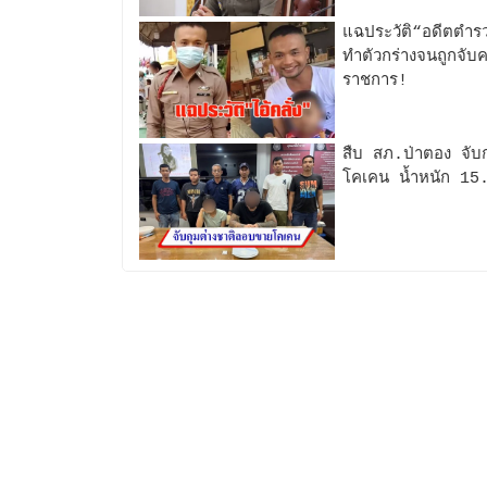
แฉประวัติ“อดีตตำรวจ
ทำตัวกร่างจนถูกจับ
ราชการ!
สืบ สภ.ป่าตอง จับกุ
โคเคน น้ำหนัก 15