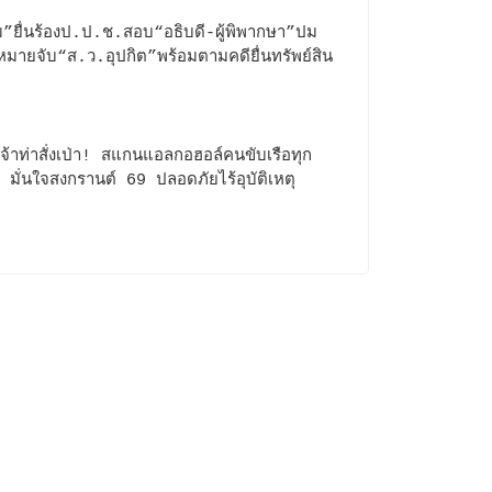
”ยื่นร้องป.ป.ช.สอบ“อธิบดี-ผู้พิพากษา”ปม
มายจับ“ส.ว.อุปกิต”พร้อมตามคดียื่นทรัพย์สิน
!
จ้าท่าสั่งเป่า! สแกนแอลกอฮอล์คนขับเรือทุก
ยว มั่นใจสงกรานต์ 69 ปลอดภัยไร้อุบัติเหตุ