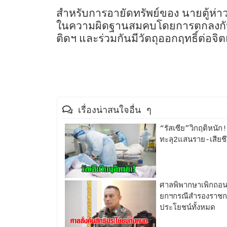
สำหรับการอายัดทรัพย์ของ นายตู้ห
ในความผิดฐานสมคบโดยการตกลงกันตั
ติดฯ และร่วมกันมีวัตถุออกฤทธิ์ต่อ
เรื่องน่าสนใจอื่น ๆ
“รัสเซีย”วิกฤติหนัก!
ทะลุ2แสนราย-เสียชี
ศาลพิพากษาเพิกถอน
ยกฯกรณีสำรองราชกา
ประโยชน์ทั้งหมด