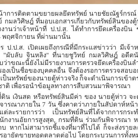
้าการติดตามขยายผลยึดทรัพย์ นายชัยณัฐร์กรณ์ ชา
กมลวิศิษฎ์ ที่มอบเอกสารเกี่ยวกับทรัพย์สินของตู้ห
ยงานว่าเจ้าหน้าที่ ป.ป.ส. ได้ทำการยึดเครื่องบิน
24 พฤศจิกายน ที่ผ่านมานั้น
ป.ป.ส. เปิดเผยถึงกรณีที่มีกระแสข่าวว่า มีเจ้าห
ดี "ผับลับ จินหลิง" ที่นายชูวิทย์ กมลวิศิษฎ์ อ
บว่าขณะนี้ยังไม่มีรายงานการตรวจยึดเครื่องบินลำ
รองเป็นชื่อของบุคคลอื่น จึงต้องรอการตรวจสอบอย่
ว่าเป็นทรัพย์ของนายตู้ห่าวจริง ก็จะดำเนินการเข้า
าติ เพื่อรอนำข้อมูลทางการสืบสวนมาพิจารณา
ที่ดิน เงินสด หรือทรัพย์สินมีค่า ของ นายตู้ห่าว 
พิจารณาภายใน 7 วัน ซึ่งคาดว่าภายในสัปดาห์หน้
ินแต่ละรายการว่า เป็นทรัพย์สินที่ได้จากการกระ
ำนักงานอัยการสูงสุด
,
กรมที่ดิน ร่วมกันพิจารณา 
าบ หากไม่สามารถชี้แจงที่มาที่ไปได้ ก็จะส่งราย
ำการอายัดขายทอดตลาดต่อไป โดยกระบวนการทั้งห