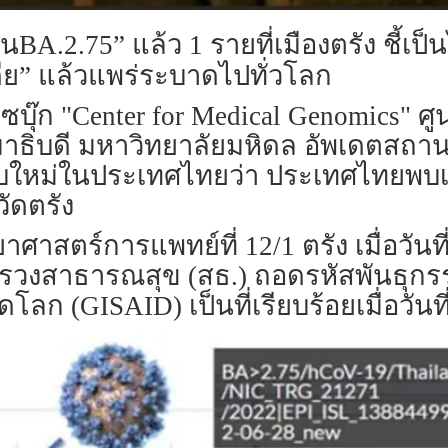
BA.2.75” แล้ว 1 รายที่เมืองตรัง ชี้เป็นไ
ีย” แล้วแพร่ระบาดไปทั่วโลก
จเฟซบุ๊ก "Center for Medical Genomics
ิบดี มหาวิทยาลัยมหิดล อัพเดตสถานก
พบใหม่ในประเทศไทยว่า ประเทศไทยพบเช
วัดตรัง
ิทยาศาสตร์การแพทย์ที่ 12/1 ตรัง เมื่อว
วงสาธารณสุข (สธ.) ถอดรหัสพันธุกรร
ลก (GISAID) เป็นที่เรียบร้อยเมื่อวัน