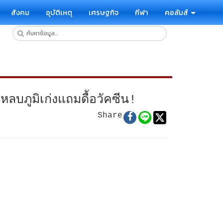
สังคม
อุบัติเหตุ
เศรษฐกิจ
กีฬา
คอลัมส์
หลบภูมิเก่งแถมดื้อวัคซีน!
Share