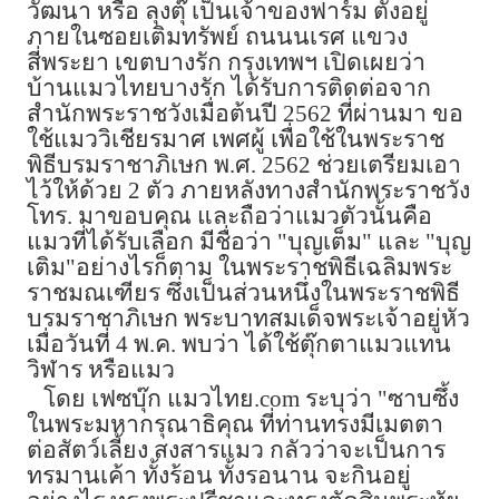
วัฒนา หรือ ลุงตุ๊ เป็นเจ้าของฟาร์ม ตั้งอยู่
ภายในซอยเติมทรัพย์ ถนนนเรศ แขวง
สี่พระยา เขตบางรัก กรุงเทพฯ เปิดเผยว่า
บ้านแมวไทยบางรัก ได้รับการติดต่อจาก
สำนักพระราชวังเมื่อต้นปี 2562 ที่ผ่านมา ขอ
ใช้แมววิเชียรมาศ เพศผู้ เพื่อใช้ในพระราช
พิธีบรมราชาภิเษก พ.ศ. 2562 ช่วยเตรียมเอา
ไว้ให้ด้วย 2 ตัว ภายหลังทางสำนักพระราชวัง
โทร. มาขอบคุณ และถือว่าแมวตัวนั้นคือ
แมวที่ได้รับเลือก มีชื่อว่า "บุญเต็ม" และ "บุญ
เติม"อย่างไรก็ตาม ในพระราชพิธีเฉลิมพระ
ราชมณเฑียร ซึ่งเป็นส่วนหนึ่งในพระราชพิธี
บรมราชาภิเษก พระบาทสมเด็จพระเจ้าอยู่หัว
เมื่อวันที่ 4 พ.ค. พบว่า ได้ใช้ตุ๊กตาแมวแทน
วิฬาร หรือแมว
โดย เฟซบุ๊ก แมวไทย.
com
ระบุว่า "ซาบซึ้ง
ในพระมหากรุณาธิคุณ ที่ท่านทรงมีเมตตา
ต่อสัตว์เลี้ยง สงสารแมว กลัวว่าจะเป็นการ
ทรมานเค้า ทั้งร้อน ทั้งรอนาน จะกินอยู่