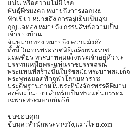
แน่น หรือความไม่มีโรค
พันธุ์พืชมงคล หมายถึงการงอกเงย
ฟักเขียว หมายถึง การอยู่เย็นเป็นสุข
กุญแจทอง หมายถึง กรรมสิทธ์ความเป็น
เจ้าของบ้าน
จั่นหมากทอง หมายถึง ความมั่งคั่ง
ทั้งนี้ ในการพระราชพิธีเฉลิมพระราช
มณเฑียร พระบาทสมเด็จพระเจ้าอยู่หัว จะ
บรรทมเหนือพระแท่นราชบรรจถรณ์
พระแท่นที่สร้างขึ้นในรัชสมัยพระบาทสมเด็จ
พระพุทธยอดฟ้าจุฬาโลกมหาราช
ประดิษฐานภายในพระที่นั่งจักรพรรดิพิมาน
องค์ตะวันออก สำหรับเป็นพระแท่นบรรทม
เฉพาะพระมหากษัตริย์
ขอขอบคุณ
ข้อมูล :สำนักพระราชวัง
,
แมวไทย.
com