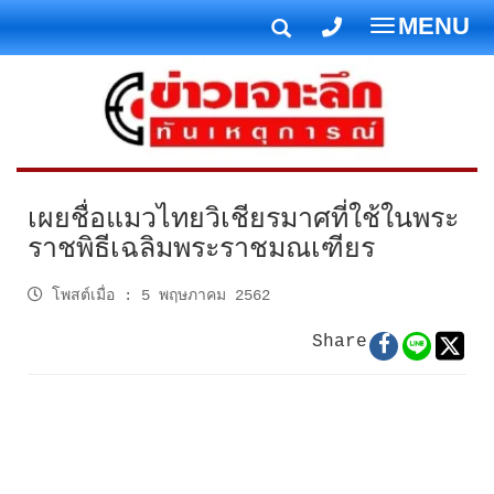
MENU
T
o
g
g
l
e
n
เผยชื่อแมวไทยวิเชียรมาศที่ใช้ในพระ
a
ราชพิธีเฉลิมพระราชมณเฑียร
v
i
โพสต์เมื่อ
:
5 พฤษภาคม 2562
g
Share
a
t
i
o
n