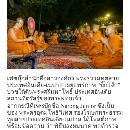
เฟซบุ๊กสำนักสื่อสารองค์กร พระธรรมทูตสาย
ประเทศอินเดีย-เนปาล เผยแพร่ภาพ “บิ๊กโจ๊ก”
บวชใต้ต้นพระศรีมหาโพธิ์ ประเทศอินเดีย
สถานที่ตรัสรู้ของพระพุทธเจ้า
จากกรณีที่เฟซบุ๊กชื่อ Narong Junior ซึ่งเป็น
ของ พระครูอุดมโพธิวิเทศ รองโฆษกพระธรรม
ทูตสายประเทศอินเดีย-เนปาล ได้โพสต์ภาพ
พร้อมข้อความ ว่า พิธีปลงผมนาค พลตำรวจ