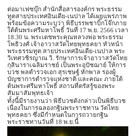
ต่อมาเฟซบุ๊ก สำนักสื่อสารองค์กร พระธรรม
ทูตสายประเทศอินเดีย-เนปาล ได้เผยแพร่ภาพ
พร้อมข้อความระบุว่า พิธีบรรพชาบิ๊กโจ๊กภาย
ใต้ต้นพระศรีมหาโพธิ์ วันที่ 17 พ.ย. 2566 เวลา
18.30 น. พระเดชพระคุณหลวงพ่อ พระธรรม
โพธิวงศ์ เจ้าอาวาสวัดไทยพุทธคยา หัวหน้า
พระธรรมทูต สายประเทศอินเดีย-เนปาล พระ
วิเทศวชิรญาณ วิ. รักษาการเจ้าอาวาสวัดไทย
กุสินาราเฉลิมราชย์ เป็นพระอุปัชฌาย์ ให้การ
บวช พลตำรวจเอก สุรเชษฐ์ หักพาล รองผู้
บัญชาการตำรวจแห่งชาติ และคณะ ภายใต้
ต้นพระศรีมหาโพธิ์ สถานที่ตรัสรู้ของพระ
สัมมาสัมพุทธเจ้า
ทั้งนี้มีรายงานว่า พิธีบวชดังกล่าวเป็นพิธีบวช
เนื่องในการฉลองกฐินพระราชทาน วัดไทย
พุทธคยา ซึ่งมีกำหนดในการถวายกฐิน
พระราชทานวันที่ 18 พ.ย.นี้