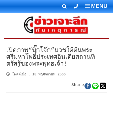
MENU
T
o
g
g
l
e
n
เปิดภาพ“บิ๊กโจ๊ก”บวชใต้ต้นพระ
a
ศรีมหาโพธิ์ประเทศอินเดียสถานที่
v
ตรัสรู้ของพระพุทธเจ้า!
i
g
โพสต์เมื่อ
:
18 พฤศจิกายน 2566
a
t
Share
i
o
n