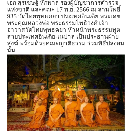
เอก สุรเชษฐ์ หักพาล รองผู้บัญชาการตำรวจ
แห่งชาติ และคณะ 17 พ.ย. 2566 ณ ลานโพธิ์
935 วัดไทยพุทธคยา ประเทศอินเดีย พระเดช
พระคุณหลวงพ่อ พระธรรมโพธิวงศ์ เจ้า
อาวาสวัดไทยพุทธคยา หัวหน้าพระธรรมทูต
สายประเทศอินเดีย-เนปาล เป็นประธานฝ่าย
สงฆ์ พร้อมด้วยคณะญาติธรรม ร่วมพิธีปลงผม
นั้น